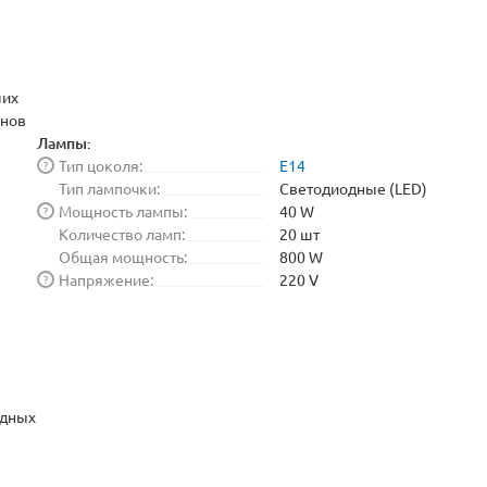
ших
анов
Лампы:
Тип цоколя:
E14
?
Тип лампочки:
Светодиодные (LED)
Мощность лампы:
40 W
?
Количество ламп:
20 шт
Общая мощность:
800 W
Напряжение:
220 V
?
одных