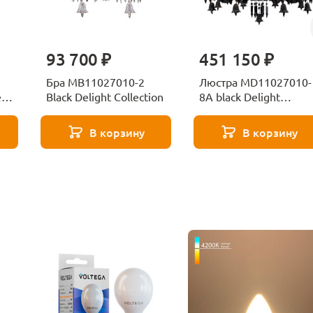
93 700 ₽
451 150 ₽
Бра MB11027010-2
Люстра MD11027010-
ar
Black Delight Collection
8A black Delight
Collection
В корзину
В корзину