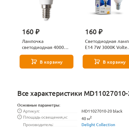
160 ₽
160 ₽
Лампочка
Светодиодная ламп
светодиодная 4000К
E14 7W 3000K Volte
Е27 Voltega Серия -
Candle 7230
271 8585
В корзину
В корзину
Все характеристики MD11027010-2
Основные параметры:
Артикул:
MD11027010-20 black
?
Площадь освещения,м:
?
2
40 м
Производитель:
Delight Collection