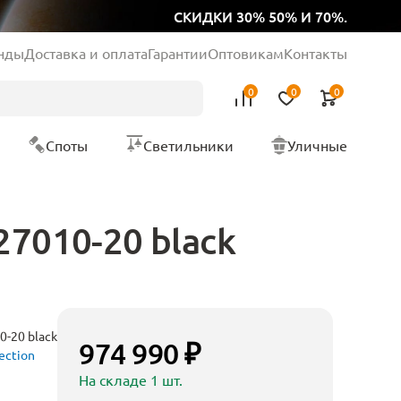
СКИДКИ 30% 50% И 70%.
нды
Доставка и оплата
Гарантии
Оптовикам
Контакты
0
0
0
Споты
Светильники
Уличные
27010-20 black
-20 black
974 990 ₽
ection
На складе 1 шт.