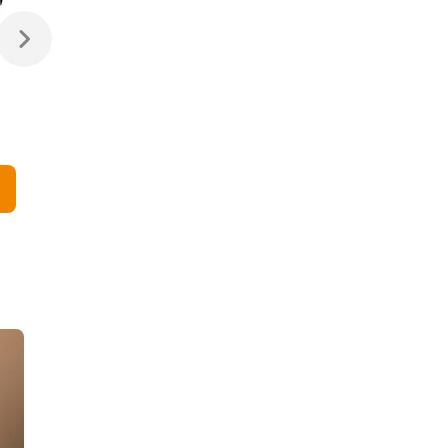
644 210 ₽
1 526 550 ₽
Люстра MD11027010-
Люстра MD11027010-
15B clear+acid Delight
30B clear+acid Delight
Collection
Collection
В корзину
В корзину