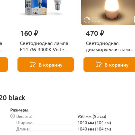
160 ₽
470 ₽
а
Светодиодная лампа
Светодиодная
ga
E14 7W 3000K Voltega
диммируемая лампа
Globe 7242
7W 4200K E14
Elektrostandard
В корзину
В корзину
BLE1448
0 black
Размеры:
Высота:
950 мм (95 см)
?
Ширина:
1040 мм (104 см)
Длина:
1040 мм (104 см)