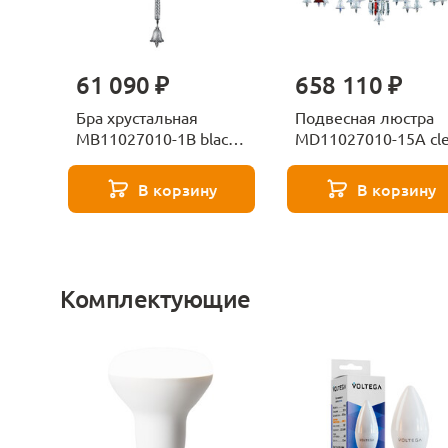
61 090 ₽
658 110 ₽
Бра хрустальная
Подвесная люстра
MB11027010-1B black
MD11027010-15A cle
Delight Collection
Delight Collection
В корзину
В корзину
Комплектующие