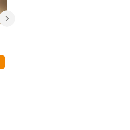
470 ₽
470 ₽
Светодиодная лампа
Светодиодная
Свеча на ветру
диммируемая лампа
Dimmable CW35 7W
7W 4200K E14
4200K E14
Elektrostandard
В корзину
В корзину
Elektrostandard
BLE1449
BLE1450