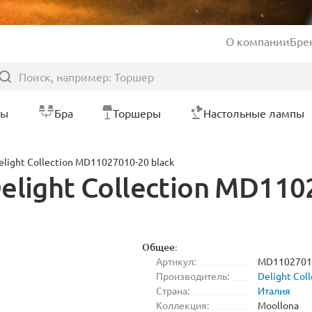
О компании
Бре
ры
Бра
Торшеры
Настольные лампы
light Collection MD11027010-20 black
light Collection MD110
Общее:
Артикул:
MD11027010
Производитель:
Delight Coll
Страна:
Италия
Коллекция:
Moollona