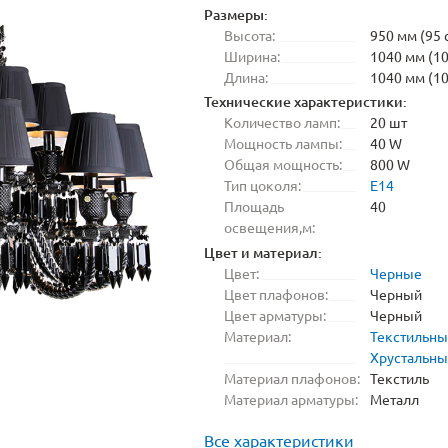
Размеры:
Высота:
950 мм (95 
Ширина:
1040 мм (10
Длина:
1040 мм (10
Технические характеристики:
Количество ламп:
20 шт
Мощность лампы:
40 W
Общая мощность:
800 W
Тип цоколя:
E14
Площадь
40
освещения,м:
Цвет и материал:
Цвет:
Черные
Цвет плафонов:
Черный
Цвет арматуры:
Черный
Материал:
Текстильн
Хрустальн
Материал плафонов:
Текстиль
Материал арматуры:
Металл
Все характеристики