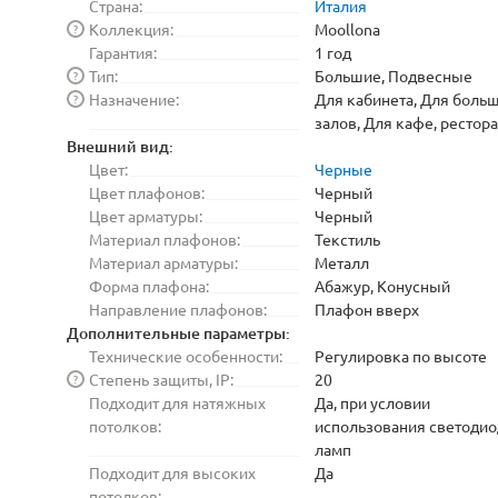
Страна:
Италия
Коллекция:
Moollona
?
Гарантия:
1 год
Тип:
Большие, Подвесные
?
Назначение:
Для кабинета, Для боль
?
залов, Для кафе, рестор
Внешний вид:
Цвет:
Черные
Цвет плафонов:
Черный
Цвет арматуры:
Черный
Материал плафонов:
Текстиль
Материал арматуры:
Металл
Форма плафона:
Абажур, Конусный
Направление плафонов:
Плафон вверх
Дополнительные параметры:
Технические особенности:
Регулировка по высоте
Степень защиты, IP:
20
?
Подходит для натяжных
Да, при условии
потолков:
использования светоди
ламп
Подходит для высоких
Да
потолков: