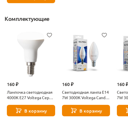
Комплектующие
160 ₽
160 ₽
160 
Лампочка светодиодная
Светодиодная лампа E14
Свето
4000К Е27 Voltega Серия
7W 3000K Voltega Candle
7W 30
- 271 8585
7230
7242
В корзину
В корзину