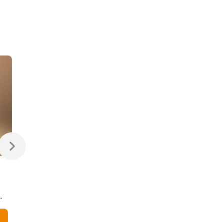
470 ₽
470 ₽
Светодиодная лампа
Светодиодная
Свеча на ветру
диммируемая лампа
Dimmable CW35 7W
7W 4200K E14
4200K E14
Elektrostandard
В корзину
В корзину