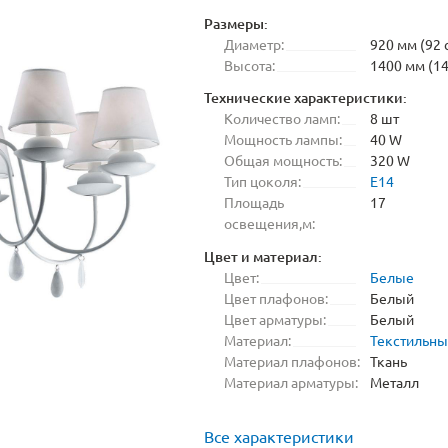
Размеры:
Диаметр:
920 мм (92 
Высота:
1400 мм (14
Технические характеристики:
Количество ламп:
8 шт
Мощность лампы:
40 W
Общая мощность:
320 W
Тип цоколя:
E14
Площадь
17
освещения,м:
Цвет и материал:
Цвет:
Белые
Цвет плафонов:
Белый
Цвет арматуры:
Белый
Материал:
Текстильн
Материал плафонов:
Ткань
Материал арматуры:
Металл
Все характеристики