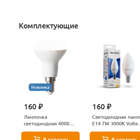
Комплектующие
Новинка
160 ₽
160 ₽
Лампочка
Светодиодная ламп
светодиодная 4000К
E14 7W 3000K Volte
Е27 Voltega Серия -
Candle 7230
271 8585
В корзину
В корзину