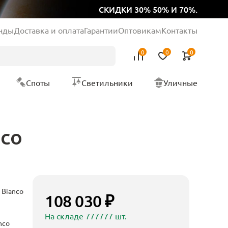
СКИДКИ 30% 50% И 70%.
нды
Доставка и оплата
Гарантии
Оптовикам
Контакты
0
0
0
Споты
Светильники
Уличные
nco
 Bianco
108 030 ₽
На складе 777777 шт.
nco