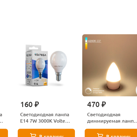
160 ₽
470 ₽
а
Светодиодная лампа
Светодиодная
ga
E14 7W 3000K Voltega
диммируемая лампа
Globe 7242
7W 4200K E14
Elektrostandard
В корзину
В корзину