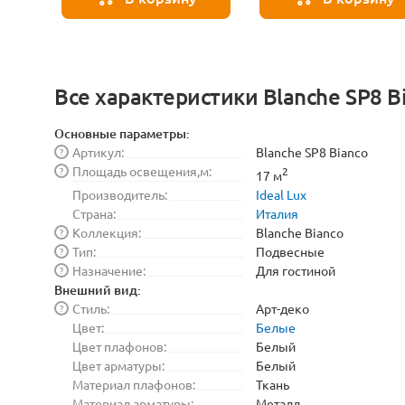
Все характеристики Blanche SP8 B
Основные параметры:
Артикул:
Blanche SP8 Bianco
?
Площадь освещения,м:
?
2
17 м
Производитель:
Ideal Lux
Страна:
Италия
Коллекция:
Blanche Bianco
?
Тип:
Подвесные
?
Назначение:
Для гостиной
?
Внешний вид:
Стиль:
Арт-деко
?
Цвет:
Белые
Цвет плафонов:
Белый
Цвет арматуры:
Белый
Материал плафонов:
Ткань
Материал арматуры:
Металл