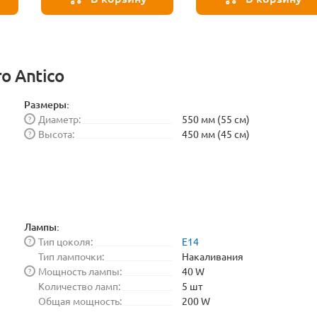
BLE1448
o Antico
Размеры:
Диаметр:
550 мм (55 см)
?
Высота:
450 мм (45 см)
?
Лампы:
Тип цоколя:
E14
?
Тип лампочки:
Накаливания
Мощность лампы:
40 W
?
Количество ламп:
5 шт
Общая мощность:
200 W