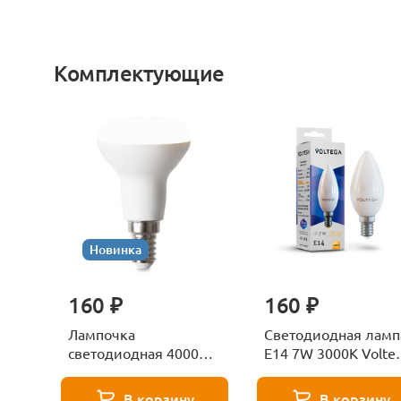
Комплектующие
Новинка
160 ₽
160 ₽
Лампочка
Светодиодная ламп
светодиодная 4000К
E14 7W 3000K Volte
Е27 Voltega Серия -
Candle 7230
271 8585
В корзину
В корзину