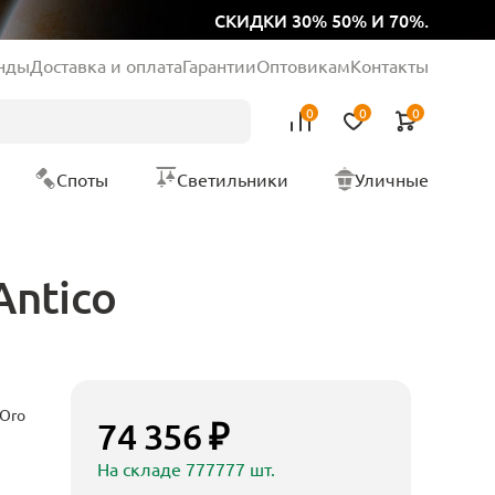
СКИДКИ 30% 50% И 70%.
нды
Доставка и оплата
Гарантии
Оптовикам
Контакты
0
0
0
Споты
Светильники
Уличные
Antico
 Oro
74 356 ₽
На складе 777777 шт.