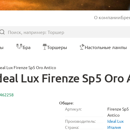
О компании
Бре
ры
Бра
Торшеры
Настольные лампы
al Lux Firenze Sp5 Oro Antico
al Lux Firenze Sp5 Oro 
2462258
Общее:
Артикул:
Firenze Sp5
Antico
Производитель:
Ideal Lux
Страна:
Италия