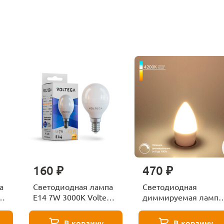
160 ₽
470 ₽
а
Светодиодная лампа
Светодиодная
ga
E14 7W 3000K Voltega
диммируемая лампа
Globe 7242
7W 4200K E14
Elektrostandard
В корзину
В корзину