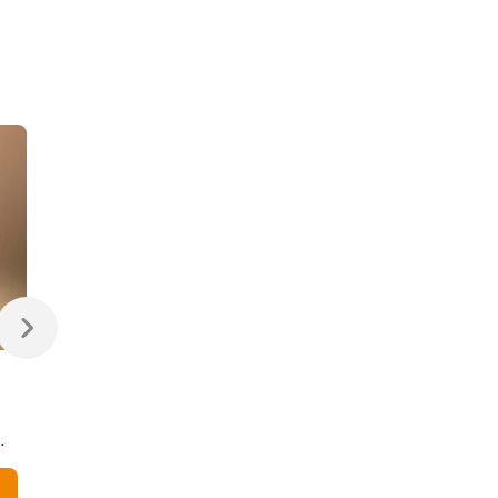
470 ₽
470 ₽
Светодиодная лампа
Светодиодная
Свеча на ветру
диммируемая лампа
Dimmable CW35 7W
7W 4200K E14
4200K E14
Elektrostandard
В корзину
В корзину