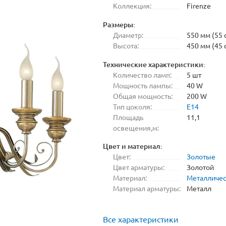
Коллекция:
Firenze
Размеры:
Диаметр:
550 мм (55 
Высота:
450 мм (45 
Технические характеристики:
Количество ламп:
5 шт
Мощность лампы:
40 W
Общая мощность:
200 W
Тип цоколя:
E14
Площадь
11,1
освещения,м:
Цвет и материал:
Цвет:
Золотые
Цвет арматуры:
Золотой
Материал:
Металличе
Материал арматуры:
Металл
Все характеристики