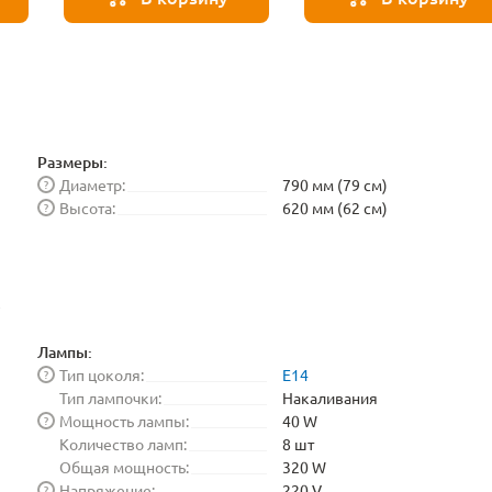
BLE1448
Размеры:
Диаметр:
790 мм (79 см)
?
Высота:
620 мм (62 см)
?
е
Лампы:
Тип цоколя:
E14
?
Тип лампочки:
Накаливания
Мощность лампы:
40 W
?
Количество ламп:
8 шт
Общая мощность:
320 W
Напряжение:
220 V
?