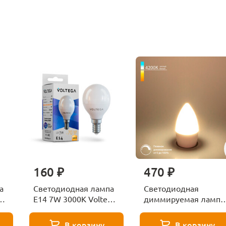
160 ₽
470 ₽
а
Светодиодная лампа
Светодиодная
ga
E14 7W 3000K Voltega
диммируемая лампа
Globe 7242
7W 4200K E14
Elektrostandard
В корзину
В корзину