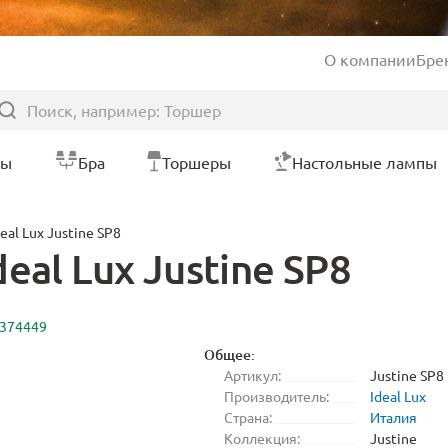
О компании
Бре
ры
Бра
Торшеры
Настольные лампы
al Lux Justine SP8
eal Lux Justine SP8
2374449
Общее:
Артикул:
Justine SP8
Производитель:
Ideal Lux
Страна:
Италия
Коллекция:
Justine