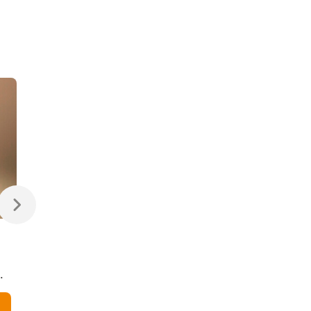
470 ₽
470 ₽
Светодиодная лампа
Светодиодная
Свеча на ветру
диммируемая лампа
Dimmable CW35 7W
7W 4200K E14
4200K E14
Elektrostandard
В корзину
В корзину