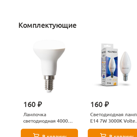
Комплектующие
160 ₽
160 ₽
Лампочка
Светодиодная ламп
светодиодная 4000К
E14 7W 3000K Volte
Е27 Voltega Серия -
Candle 7230
271 8585
В корзину
В корзину