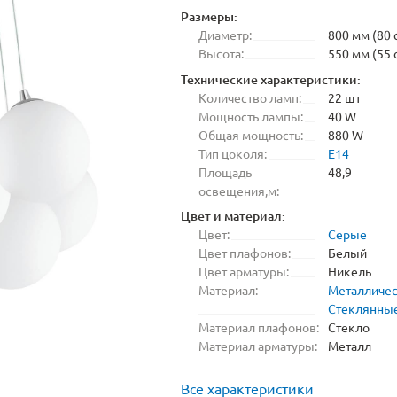
Размеры:
Диаметр:
800 мм (80 
Высота:
550 мм (55 
Технические характеристики:
Количество ламп:
22 шт
Мощность лампы:
40 W
Общая мощность:
880 W
Тип цоколя:
E14
Площадь
48,9
освещения,м:
Цвет и материал:
Цвет:
Серые
Цвет плафонов:
Белый
Цвет арматуры:
Никель
Материал:
Металличе
Стеклянны
Материал плафонов:
Стекло
Материал арматуры:
Металл
Все характеристики