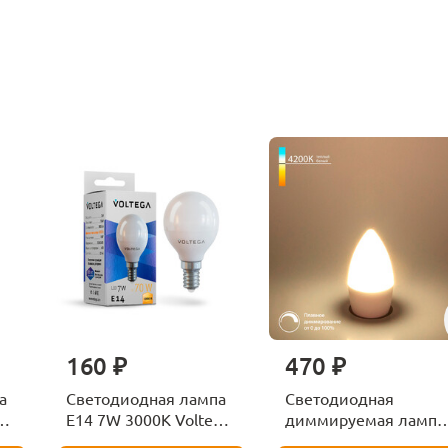
160 ₽
470 ₽
а
Светодиодная лампа
Светодиодная
ga
E14 7W 3000K Voltega
диммируемая лампа
Globe 7242
7W 4200K E14