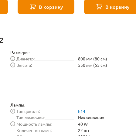
Elektrostandard
В корзину
В корзину
BLE1448
2
Размеры:
Диаметр:
800 мм (80 см)
?
Высота:
550 мм (55 см)
?
Лампы:
Тип цоколя:
E14
?
Тип лампочки:
Накаливания
Мощность лампы:
40 W
?
Количество ламп:
22 шт