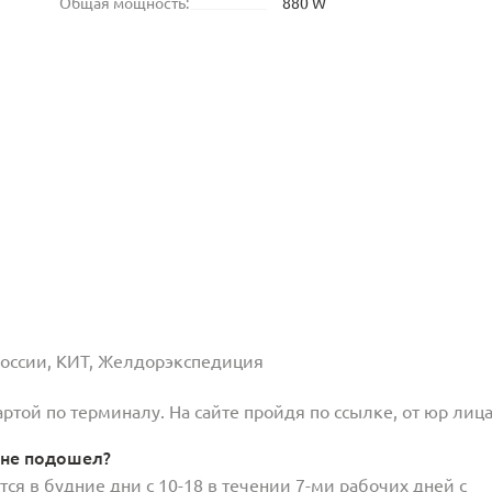
Общая мощность:
880 W
 России, КИТ, Желдорэкспедиция
той по терминалу. На сайте пройдя по ссылке, от юр лица
 не подошел?
ся в будние дни с 10-18 в течении 7-ми рабочих дней с