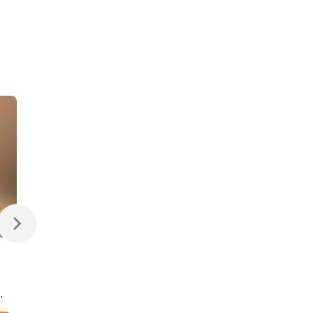
470 ₽
470 ₽
Светодиодная лампа
Светодиодная
Свеча на ветру
диммируемая лампа
Dimmable CW35 7W
7W 4200K E14