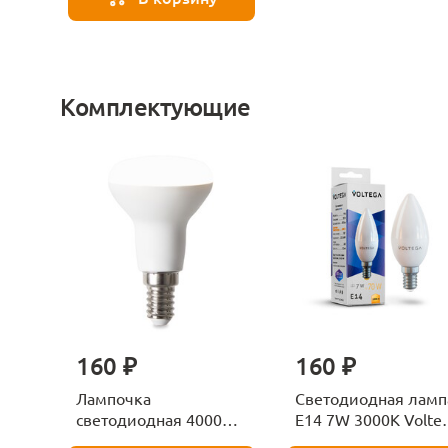
Комплектующие
160 ₽
160 ₽
Лампочка
Светодиодная ламп
светодиодная 4000К
E14 7W 3000K Volte
Е27 Voltega Серия -
Candle 7230