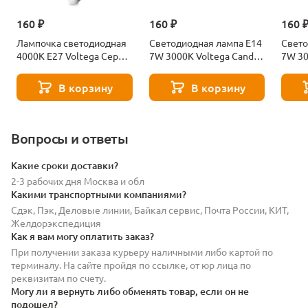
160 ₽
160 ₽
160 
Лампочка светодиодная
Светодиодная лампа E14
Свето
4000К Е27 Voltega Серия
7W 3000K Voltega Candle
7W 30
- 271 8585
7230
7242
В корзину
В корзину
Вопросы и ответы
Какие сроки доставки?
2-3 рабочих дня Москва и обл
Какими транспортными компаниями?
Сдэк, Пэк, Деловые линии, Байкал сервис, Почта России, КИТ,
Желдорэкспедиция
Как я вам могу оплатить заказ?
При получении заказа курьеру наличными либо картой по
терминалу. На сайте пройдя по ссылке, от юр лица по
реквизитам по счету.
Могу ли я вернуть либо обменять товар, если он не
подошел?