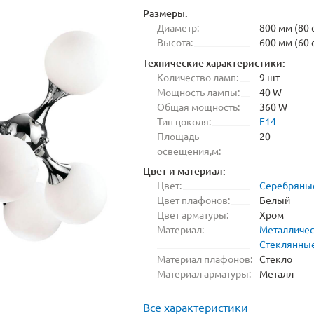
Размеры:
Диаметр:
800 мм (80 
Высота:
600 мм (60 
Технические характеристики:
Количество ламп:
9 шт
Мощность лампы:
40 W
Общая мощность:
360 W
Тип цоколя:
E14
Площадь
20
освещения,м:
Цвет и материал:
Цвет:
Серебряны
Цвет плафонов:
Белый
Цвет арматуры:
Хром
Материал:
Металличе
Стеклянны
Материал плафонов:
Стекло
Материал арматуры:
Металл
Все характеристики