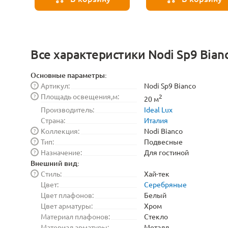
Все характеристики Nodi Sp9 Bian
Основные параметры:
Артикул:
Nodi Sp9 Bianco
?
Площадь освещения,м:
?
2
20 м
Производитель:
Ideal Lux
Страна:
Италия
Коллекция:
Nodi Bianco
?
Тип:
Подвесные
?
Назначение:
Для гостиной
?
Внешний вид:
Стиль:
Хай-тек
?
Цвет:
Серебряные
Цвет плафонов:
Белый
Цвет арматуры:
Хром
Материал плафонов:
Стекло
Материал арматуры:
Металл