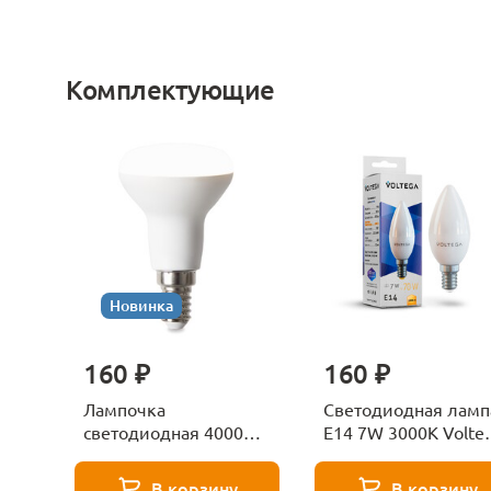
Комплектующие
Новинка
160 ₽
160 ₽
Лампочка
Светодиодная ламп
светодиодная 4000К
E14 7W 3000K Volte
Е27 Voltega Серия -
Candle 7230
271 8585
В корзину
В корзину