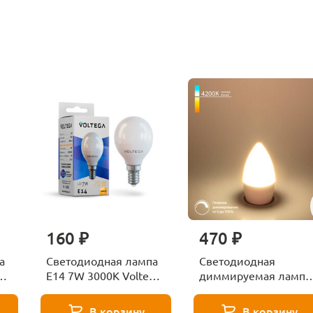
160 ₽
470 ₽
а
Светодиодная лампа
Светодиодная
ga
E14 7W 3000K Voltega
диммируемая лампа
Globe 7242
7W 4200K E14
Elektrostandard
В корзину
В корзину