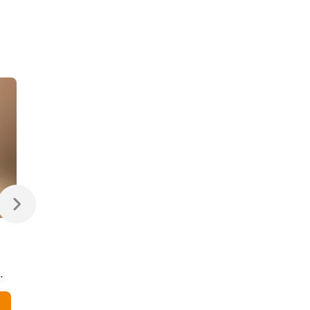
470 ₽
470 ₽
Светодиодная лампа
Светодиодная
Свеча на ветру
диммируемая лампа
Dimmable CW35 7W
7W 4200K E14
4200K E14
Elektrostandard
В корзину
В корзину