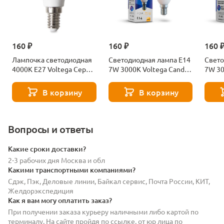
160 ₽
160 ₽
160 
Лампочка светодиодная
Светодиодная лампа E14
Свето
4000К Е27 Voltega Серия
7W 3000K Voltega Candle
7W 30
- 271 8585
7230
7242
В корзину
В корзину
Вопросы и ответы
Какие сроки доставки?
2-3 рабочих дня Москва и обл
Какими транспортными компаниями?
Сдэк, Пэк, Деловые линии, Байкал сервис, Почта России, КИТ,
Желдорэкспедиция
Как я вам могу оплатить заказ?
При получении заказа курьеру наличными либо картой по
терминалу. На сайте пройдя по ссылке, от юр лица по