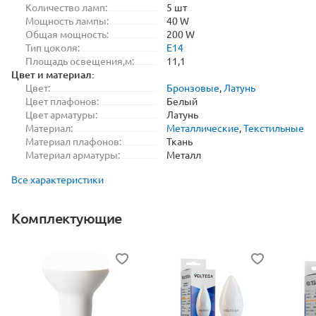
Количество ламп:
5 шт
Мощность лампы:
40 W
Общая мощность:
200 W
Тип цоколя:
E14
Площадь освещения,м:
11,1
Цвет и материал:
Цвет:
Бронзовые
,
Латунь
Цвет плафонов:
Белый
Цвет арматуры:
Латунь
Материал:
Металлические
,
Текстильные
Материал плафонов:
Ткань
Материал арматуры:
Металл
Все характеристики
Комплектующие