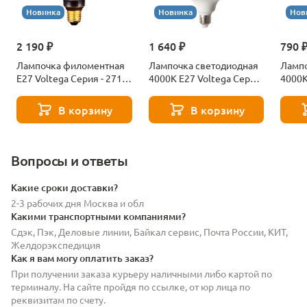
Новинка
Новинка
Нов
2 190 ₽
1 640 ₽
790 
Лампочка филоментная
Лампочка светодиодная
Лампо
Е27 Voltega Серия - 271
4000К Е27 Voltega Серия
4000К
8529
- 271 8589
- 271
В корзину
В корзину
Вопросы и ответы
Какие сроки доставки?
2-3 рабочих дня Москва и обл
Какими транспортными компаниями?
Сдэк, Пэк, Деловые линии, Байкал сервис, Почта России, КИТ,
Желдорэкспедиция
Как я вам могу оплатить заказ?
При получении заказа курьеру наличными либо картой по
терминалу. На сайте пройдя по ссылке, от юр лица по
реквизитам по счету.