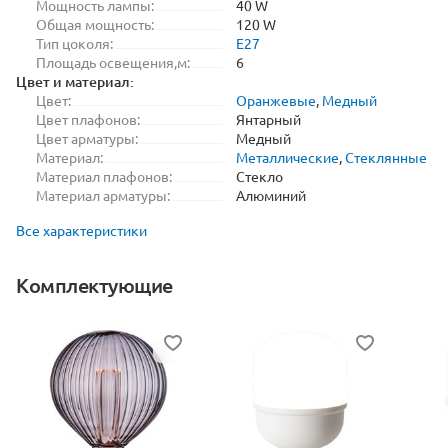
Мощность лампы:
40 W
Общая мощность:
120 W
Тип цоколя:
E27
Площадь освещения,м:
6
Цвет и материал:
Цвет:
Оранжевые
,
Медный
Цвет плафонов:
Янтарный
Цвет арматуры:
Медный
Материал:
Металлические
,
Стеклянные
Материал плафонов:
Стекло
Материал арматуры:
Алюминий
Все характеристики
Комплектующие