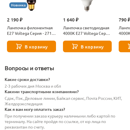
Новинка
2 190 ₽
1 640 ₽
790 
Лампочка филоментная
Лампочка светодиодная
Лампо
Е27 Voltega Серия - 271
4000К Е27 Voltega Серия
4000К
8529
- 271 8589
- 271
В корзину
В корзину
Вопросы и ответы
Какие сроки доставки?
2-3 рабочих дня Москва и обл
Какими транспортными компаниями?
Сдэк, Пэк, Деловые линии, Байкал сервис, Почта России, КИТ,
Желдорэкспедиция
Как я вам могу оплатить заказ?
При получении заказа курьеру наличными либо картой по
терминалу. На сайте пройдя по ссылке, от юр лица по
реквизитам по счету.