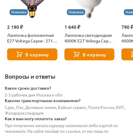
Новинка
Новинка
Нов
2 190 ₽
1 640 ₽
790 
Лампочка филоментная
Лампочка светодиодная
Лампо
Е27 Voltega Серия - 271
4000К Е27 Voltega Серия
4000К
8529
- 271 8589
- 271
В корзину
В корзину
Вопросы и ответы
Какие сроки доставки?
2-3 рабочих дня Москва и обл
Какими транспортными компаниями?
Сдэк, Пэк, Деловые линии, Байкал сервис, Почта России, КИТ,
Желдорэкспедиция
Как я вам могу оплатить заказ?
При получении заказа курьеру наличными либо картой по
терминалу. На сайте пройдя по ссылке, от юр лица по