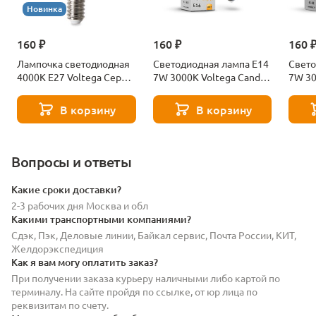
Новинка
160 ₽
160 ₽
160 
Лампочка светодиодная
Светодиодная лампа E14
Свето
4000К Е27 Voltega Серия
7W 3000K Voltega Candle
7W 30
- 271 8585
7230
7242
В корзину
В корзину
Вопросы и ответы
Какие сроки доставки?
2-3 рабочих дня Москва и обл
Какими транспортными компаниями?
Сдэк, Пэк, Деловые линии, Байкал сервис, Почта России, КИТ,
Желдорэкспедиция
Как я вам могу оплатить заказ?
При получении заказа курьеру наличными либо картой по
терминалу. На сайте пройдя по ссылке, от юр лица по
реквизитам по счету.