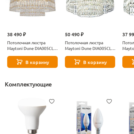
38 490 ₽
50 490 ₽
37 9
Потолочная люстра
Потолочная люстра
Потол
Maytoni Dune DIA005CL-
Maytoni Dune DIA005CL-
Mayto
06G
10CH
06CH
В корзину
В корзину
Комплектующие