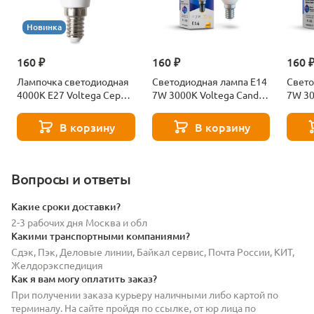
Новинка
160 ₽
160 ₽
160 
Лампочка светодиодная
Светодиодная лампа E14
Свето
4000К Е27 Voltega Серия
7W 3000K Voltega Candle
7W 30
- 271 8585
7230
7242
В корзину
В корзину
Вопросы и ответы
Какие сроки доставки?
2-3 рабочих дня Москва и обл
Какими транспортными компаниями?
Сдэк, Пэк, Деловые линии, Байкал сервис, Почта России, КИТ,
Желдорэкспедиция
Как я вам могу оплатить заказ?
При получении заказа курьеру наличными либо картой по
терминалу. На сайте пройдя по ссылке, от юр лица по