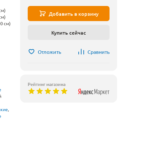
см)
Добавить в корзину
см)
0 см)
Купить сейчас
Отложить
Сравнить
Рейтинг магазина
е
й
ские
,
е