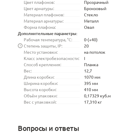
Цвет плафонов:
Прозрачный
Цвет арматуры:
Бронзовый
Материал плафонов:
Стекло
Материал арматуры:
Металл
Форма плафона:
Овал
Дополнительные параметры:
Рабочая температура, °C:
0-(+40)
Степень защиты, IP:
20
?
Место установки:
на потолок
Класс электробезопасности:
I
Способ крепления:
Планка
Вес:
12,7
Длина коробки:
1070 мм
Ширина коробки:
395 мм
Высота коробки:
410 мм
Объём упаковки:
0,17329 куб.м
Вес с упаковкой:
17,310 кг
Вопросы и ответы