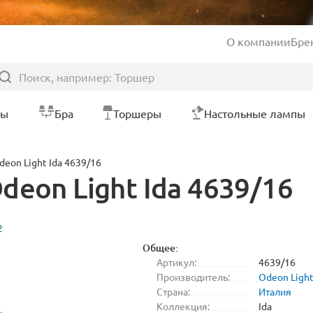
О компании
Бре
ры
Бра
Торшеры
Настольные лампы
eon Light Ida 4639/16
eon Light Ida 4639/16
2
Общее:
Артикул:
4639/16
Производитель:
Odeon Ligh
Страна:
Италия
Коллекция:
Ida