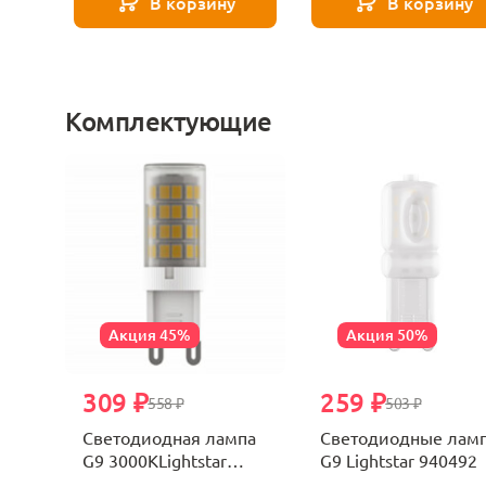
В корзину
В корзину
Комплектующие
Акция 45%
Акция 50%
Светильник-ночник в подарок
Скидка на установку
309 ₽
259 ₽
558 ₽
503 ₽
Светодиодная лампа
Светодиодные лам
G9 3000KLightstar
G9 Lightstar 940492
940462