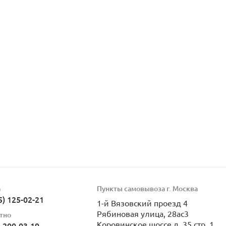
а
Пункты самовывоза г. Москва
5) 125-02-21
1-й Вязовский проезд 4
Рябиновая улица, 28ас3
тно
Коровинское шоссе д. 35 стр. 1
) 200-03-19