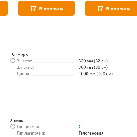
ло
ка на все 10%
В корзину
В корзину
Фортуна любит смел
 повезло
Воспользуйтесь своей уда
нажмите кнопку
 дня на возврат
почки в подарок
Вращать барабан
% от нашего партнёра
Размеры:
Высота:
320 мм (32 см)
?
Ширина:
300 мм (30 см)
Длина:
1000 мм (100 см)
Лампы:
Тип цоколя:
G9
?
Тип лампочки:
Галогеновая