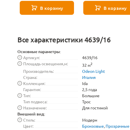
Не повезло
Светодиодный фонарик
Не повез
Скид
В корзину
В корзину
Миска для домашнего любимца
Не
24
Не повезло
Все характеристики 4639/16
Лам
Средство очистки хрусталя
Скидка 10
Не повезло
Не повезло
Дополнительная гарантия
Основные параметры:
Артикул:
4639/16
?
Площадь освещения,м:
?
2
32 м
Производитель:
Odeon Light
Страна:
Италия
Коллекция:
Ida
?
Гарантия:
2,5 года
Тип:
Большие
?
Тип подвеса:
Трос
Назначение:
Для гостиной
?
Внешний вид:
Стиль:
Модерн
?
Цвет:
Бронзовые
,
Прозрачные