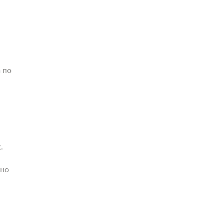
 по
.
жно