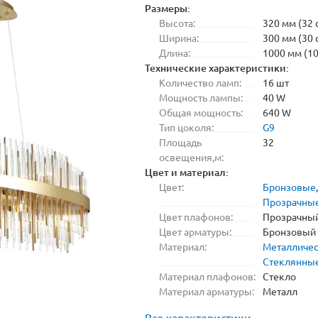
Размеры:
Высота:
320 мм (32 
Ширина:
300 мм (30 
Длина:
1000 мм (10
Технические характеристики:
Количество ламп:
16 шт
Мощность лампы:
40 W
Общая мощность:
640 W
Тип цоколя:
G9
Площадь
32
освещения,м:
Цвет и материал:
Цвет:
Бронзовые
,
Прозрачны
Цвет плафонов:
Прозрачны
Цвет арматуры:
Бронзовый
Материал:
Металличе
Стеклянны
Материал плафонов:
Стекло
Материал арматуры:
Металл
Все характеристики