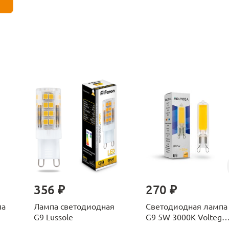
356 ₽
270 ₽
па
Лампа светодиодная
Светодиодная лампа
G9 Lussole
G9 5W 3000K Voltega
Capsule 7262