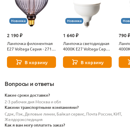
Новинка
Новинка
Нов
2 190 ₽
1 640 ₽
790 
Лампочка филоментная
Лампочка светодиодная
Лампо
Е27 Voltega Серия - 271
4000К Е27 Voltega Серия
4000К
8529
- 271 8589
- 271
В корзину
В корзину
Вопросы и ответы
Какие сроки доставки?
2-3 рабочих дня Москва и обл
Какими транспортными компаниями?
Сдэк, Пэк, Деловые линии, Байкал сервис, Почта России, КИТ,
Желдорэкспедиция
Как я вам могу оплатить заказ?