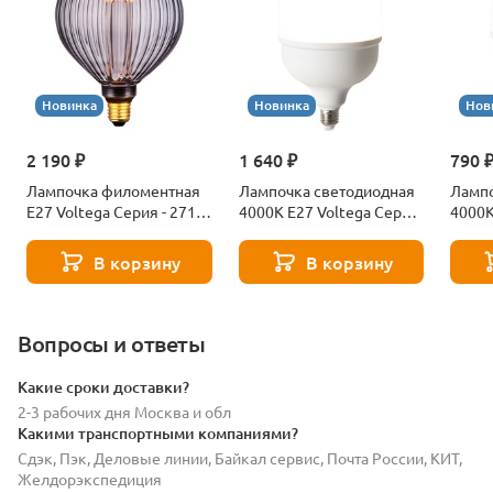
Новинка
Новинка
Нов
2 190 ₽
1 640 ₽
790 
Лампочка филоментная
Лампочка светодиодная
Лампо
Е27 Voltega Серия - 271
4000К Е27 Voltega Серия
4000К
8529
- 271 8589
- 271
В корзину
В корзину
Вопросы и ответы
Какие сроки доставки?
2-3 рабочих дня Москва и обл
Какими транспортными компаниями?
Сдэк, Пэк, Деловые линии, Байкал сервис, Почта России, КИТ,
Желдорэкспедиция