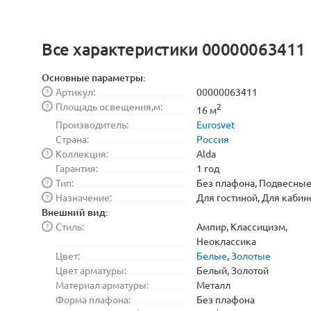
Все характеристики 00000063411
Основные параметры:
Артикул:
00000063411
?
Площадь освещения,м:
?
2
16 м
Производитель:
Eurosvet
Страна:
Россия
Коллекция:
Alda
?
Гарантия:
1 год
Тип:
Без плафона, Подвесны
?
Назначение:
Для гостиной, Для кабин
?
Внешний вид:
Стиль:
Ампир, Классицизм,
?
Неоклассика
Цвет:
Белые
,
Золотые
Цвет арматуры:
Белый, Золотой
Материал арматуры:
Металл
Форма плафона:
Без плафона