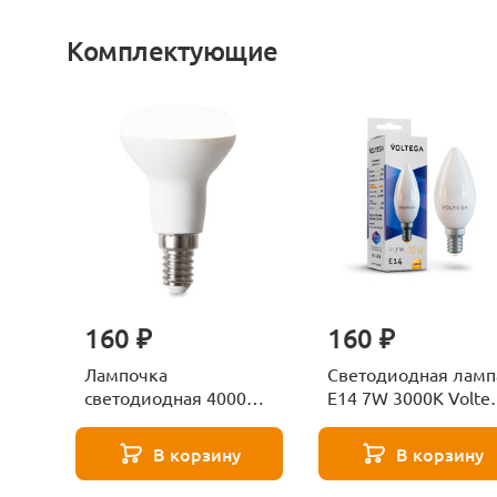
Комплектующие
160 ₽
160 ₽
Лампочка
Светодиодная ламп
светодиодная 4000К
E14 7W 3000K Volte
Е27 Voltega Серия -
Candle 7230
271 8585
В корзину
В корзину