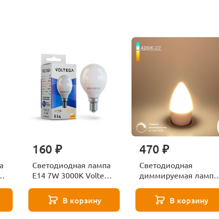
160 ₽
470 ₽
а
Светодиодная лампа
Светодиодная
ga
E14 7W 3000K Voltega
диммируемая лампа
Globe 7242
7W 4200K E14
Elektrostandard
В корзину
В корзину
BLE1448