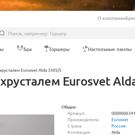
О компании
Бре
ры
Бра
Торшеры
Настольные лампы
хрусталем Eurosvet Alda 3305/5
хрусталем Eurosvet Ald
Общее:
Артикул:
000000634
Производитель:
Eurosvet
Страна:
Россия
Коллекция:
Alda