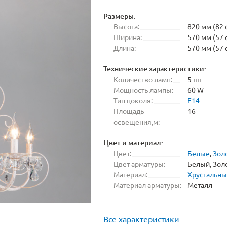
Размеры:
Высота:
820 мм (82 
Ширина:
570 мм (57 
Длина:
570 мм (57 
Технические характеристики:
Количество ламп:
5 шт
Мощность лампы:
60 W
Тип цоколя:
E14
Площадь
16
освещения,м:
Цвет и материал:
Цвет:
Белые
,
Зол
Цвет арматуры:
Белый, Зол
Материал:
Хрустальн
Материал арматуры:
Металл
Все характеристики