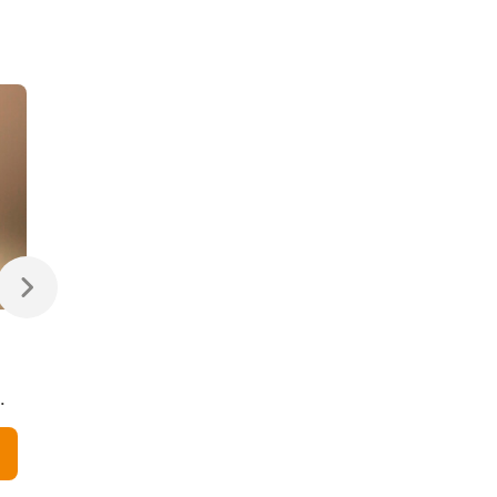
470 ₽
470 ₽
Светодиодная лампа
Светодиодная
Свеча на ветру
диммируемая лампа
Dimmable CW35 7W
7W 4200K E14
4200K E14
Elektrostandard
В корзину
В корзину
Elektrostandard
BLE1449
BLE1450