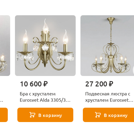
10 600 ₽
27 200 ₽
Бра с хрусталем
Подвесная люстра с
ом
Eurosvet Alda 3305/3
хрусталем Eurosvet
12
латунь
Alda 3305/5 латунь
В корзину
В корзину