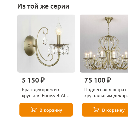
Из той же серии
5 150 ₽
75 100 ₽
Бра с декором из
Подвесная люстра с
хрусталя Eurosvet Alda
хрустальным декор
3305/1 латунь
Eurosvet Alda 3305/
латунь
В корзину
В корзину