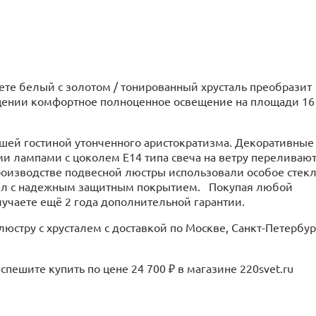
вете белый с золотом / тонированный хрусталь преобразит
ещении комфортное полноценное освещение на площади 16
шей гостиной утонченного аристократизма. Декоративные
и лампами с цоколем E14 типа свеча на ветру переливаю
оизводстве подвесной люстры использовали особое стекл
алл с надежным защитным покрытием. Покупая любой
лучаете ещё 2 года дополнительной гарантии.
люстру с хрусталем с доставкой по Москве, Санкт-Петербур
пешите купить по цене 24 700 ₽ в магазине 220svet.ru