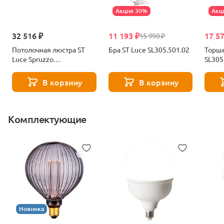
Акция 30%
Акц
32 516 ₽
11 193 ₽
17 5
15 990 ₽
Потолочная люстра ST
Бра ST Luce SL305.501.02
Торше
Luce Spruzzo
SL305
SL305.402.03
В корзину
В корзину
Комплектующие
Новинка