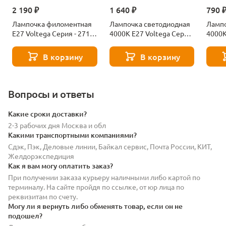
2 190 ₽
1 640 ₽
790 
Лампочка филоментная
Лампочка светодиодная
Лампо
Е27 Voltega Серия - 271
4000К Е27 Voltega Серия
4000К
8529
- 271 8589
- 271
В корзину
В корзину
Вопросы и ответы
Какие сроки доставки?
2-3 рабочих дня Москва и обл
Какими транспортными компаниями?
Сдэк, Пэк, Деловые линии, Байкал сервис, Почта России, КИТ,
Желдорэкспедиция
Как я вам могу оплатить заказ?
При получении заказа курьеру наличными либо картой по
терминалу. На сайте пройдя по ссылке, от юр лица по
реквизитам по счету.
Могу ли я вернуть либо обменять товар, если он не
подошел?