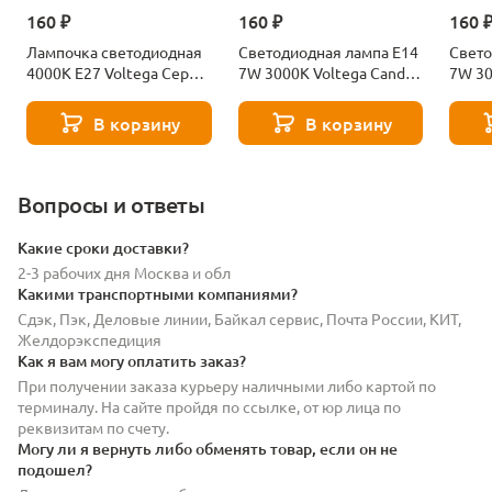
160 ₽
160 ₽
160 
Лампочка светодиодная
Светодиодная лампа E14
Свето
4000К Е27 Voltega Серия
7W 3000K Voltega Candle
7W 30
- 271 8585
7230
7242
В корзину
В корзину
Вопросы и ответы
Какие сроки доставки?
2-3 рабочих дня Москва и обл
Какими транспортными компаниями?
Сдэк, Пэк, Деловые линии, Байкал сервис, Почта России, КИТ,
Желдорэкспедиция
Как я вам могу оплатить заказ?
При получении заказа курьеру наличными либо картой по
терминалу. На сайте пройдя по ссылке, от юр лица по
реквизитам по счету.
Могу ли я вернуть либо обменять товар, если он не
подошел?