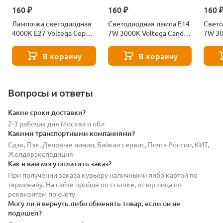
160 ₽
160 ₽
160 
Лампочка светодиодная
Светодиодная лампа E14
Свето
4000К Е27 Voltega Серия
7W 3000K Voltega Candle
7W 30
- 271 8585
7230
7242
В корзину
В корзину
Вопросы и ответы
Какие сроки доставки?
2-3 рабочих дня Москва и обл
Какими транспортными компаниями?
Сдэк, Пэк, Деловые линии, Байкал сервис, Почта России, КИТ,
Желдорэкспедиция
Как я вам могу оплатить заказ?
При получении заказа курьеру наличными либо картой по
терминалу. На сайте пройдя по ссылке, от юр лица по
реквизитам по счету.
Могу ли я вернуть либо обменять товар, если он не
подошел?