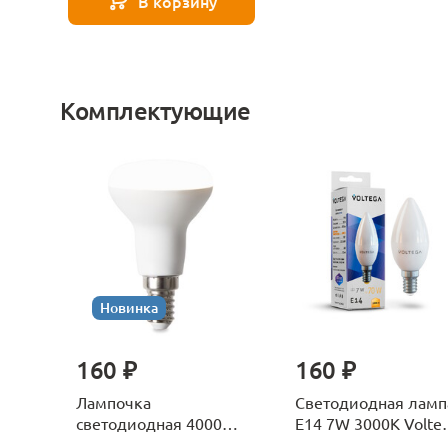
В корзину
Комплектующие
Новинка
160 ₽
160 ₽
Лампочка
Светодиодная ламп
светодиодная 4000К
E14 7W 3000K Volte
Е27 Voltega Серия -
Candle 7230