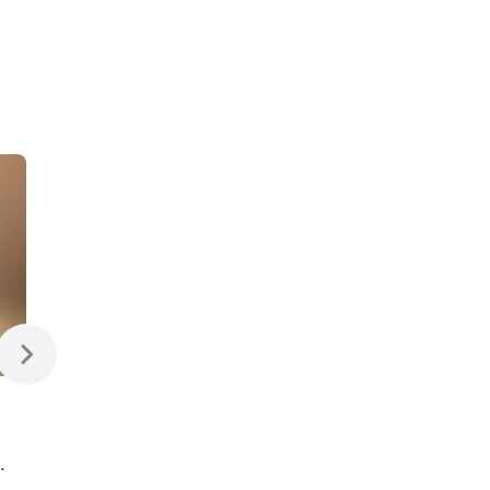
470 ₽
470 ₽
Светодиодная лампа
Светодиодная
Свеча на ветру
диммируемая лампа
Dimmable CW35 7W
7W 4200K E14