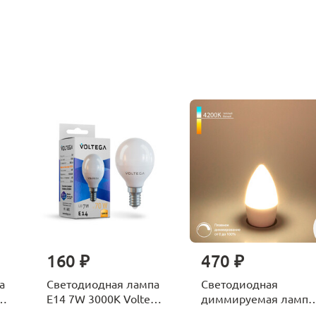
160 ₽
470 ₽
а
Светодиодная лампа
Светодиодная
ga
E14 7W 3000K Voltega
диммируемая лампа
Globe 7242
7W 4200K E14