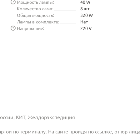
Мощность лампы:
40 W
?
Количество ламп:
8 шт
Общая мощность:
320 W
Лампы в комплекте:
Нет
Напряжение:
220 V
?
 России, КИТ, Желдорэкспедиция
той по терминалу. На сайте пройдя по ссылке, от юр лица