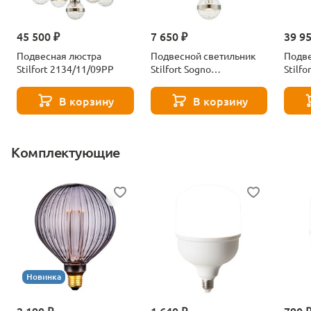
45 500 ₽
7 650 ₽
39 9
Подвесная люстра
Подвесной светильник
Подве
Stilfort 2134/11/09PP
Stilfort Sogno
Stilfo
2134/11/01P
2134/
В корзину
В корзину
Комплектующие
Новинка