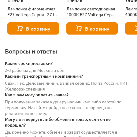
2 190 ₽
1 640 ₽
790 
Лампочка филоментная
Лампочка светодиодная
Лампо
Е27 Voltega Серия - 271
4000К Е27 Voltega Серия
4000К
8529
- 271 8589
- 271
В корзину
В корзину
Вопросы и ответы
Какие сроки доставки?
2-3 рабочих дня Москва и обл
Какими транспортными компаниями?
Сдэк, Пэк, Деловые линии, Байкал сервис, Почта России, КИТ,
Желдорэкспедиция
Как я вам могу оплатить заказ?
При получении заказа курьеру наличными либо картой по
терминалу. На сайте пройдя по ссылке, от юр лица по
реквизитам по счету.
Могу ли я вернуть либо обменять товар, если он не
подошел?
Да, конечно можете, обмен и возврат осуществляется в