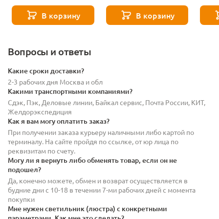
8529
- 271 8589
- 271
В корзину
В корзину
Вопросы и ответы
Какие сроки доставки?
2-3 рабочих дня Москва и обл
Какими транспортными компаниями?
Сдэк, Пэк, Деловые линии, Байкал сервис, Почта России, КИТ,
Желдорэкспедиция
Как я вам могу оплатить заказ?
При получении заказа курьеру наличными либо картой по
терминалу. На сайте пройдя по ссылке, от юр лица по
реквизитам по счету.
Могу ли я вернуть либо обменять товар, если он не
подошел?
Да, конечно можете, обмен и возврат осуществляется в
будние дни с 10-18 в течении 7-ми рабочих дней с момента
покупки
Мне нужен светильник (люстра) с конкретными
параметрами. Как мне это сделать?