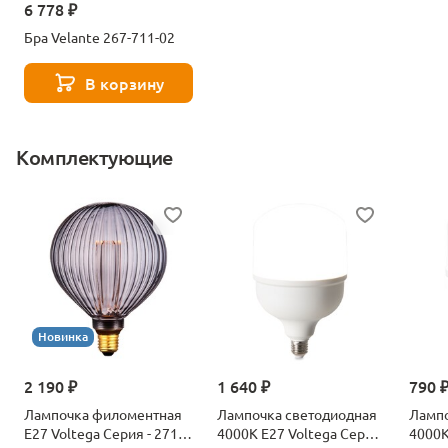
6 778 ₽
Бра Velante 267-711-02
В корзину
Комплектующие
Новинка
2 190 ₽
1 640 ₽
790 
Лампочка филоментная
Лампочка светодиодная
Лампо
Е27 Voltega Серия - 271
4000К Е27 Voltega Серия
4000К