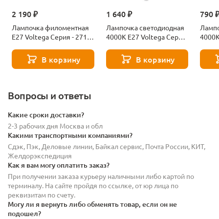
2 190 ₽
1 640 ₽
790 
Лампочка филоментная
Лампочка светодиодная
Лампо
Е27 Voltega Серия - 271
4000К Е27 Voltega Серия
4000К
8529
- 271 8589
- 271
В корзину
В корзину
Вопросы и ответы
Какие сроки доставки?
2-3 рабочих дня Москва и обл
Какими транспортными компаниями?
Сдэк, Пэк, Деловые линии, Байкал сервис, Почта России, КИТ,
Желдорэкспедиция
Как я вам могу оплатить заказ?
При получении заказа курьеру наличными либо картой по
терминалу. На сайте пройдя по ссылке, от юр лица по
реквизитам по счету.
Могу ли я вернуть либо обменять товар, если он не
подошел?