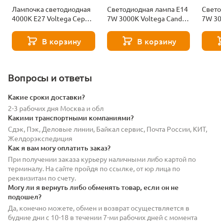
Лампочка светодиодная
Светодиодная лампа E14
Свето
4000К Е27 Voltega Серия
7W 3000K Voltega Candle
7W 30
- 271 8585
7230
7242
В корзину
В корзину
Вопросы и ответы
Какие сроки доставки?
2-3 рабочих дня Москва и обл
Какими транспортными компаниями?
Сдэк, Пэк, Деловые линии, Байкал сервис, Почта России, КИТ,
Желдорэкспедиция
Как я вам могу оплатить заказ?
При получении заказа курьеру наличными либо картой по
терминалу. На сайте пройдя по ссылке, от юр лица по
реквизитам по счету.
Могу ли я вернуть либо обменять товар, если он не
подошел?
Да, конечно можете, обмен и возврат осуществляется в
будние дни с 10-18 в течении 7-ми рабочих дней с момента