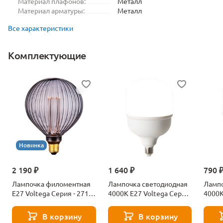
Материал плафонов:
Металл
Материал арматуры:
Металл
Все характеристики
Комплектующие
Новинка
2 190 ₽
1 640 ₽
790 
Лампочка филоментная
Лампочка светодиодная
Лампо
Е27 Voltega Серия - 271
4000К Е27 Voltega Серия
4000К
8529
- 271 8589
- 271
В корзину
В корзину