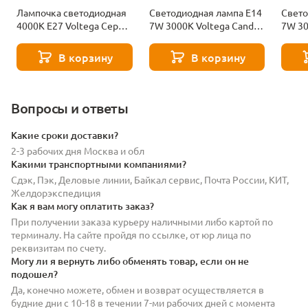
Лампочка светодиодная
Светодиодная лампа E14
Свето
4000К Е27 Voltega Серия
7W 3000K Voltega Candle
7W 30
- 271 8585
7230
7242
В корзину
В корзину
Вопросы и ответы
Какие сроки доставки?
2-3 рабочих дня Москва и обл
Какими транспортными компаниями?
Сдэк, Пэк, Деловые линии, Байкал сервис, Почта России, КИТ,
Желдорэкспедиция
Как я вам могу оплатить заказ?
При получении заказа курьеру наличными либо картой по
терминалу. На сайте пройдя по ссылке, от юр лица по
реквизитам по счету.
Могу ли я вернуть либо обменять товар, если он не
подошел?
Да, конечно можете, обмен и возврат осуществляется в
будние дни с 10-18 в течении 7-ми рабочих дней с момента