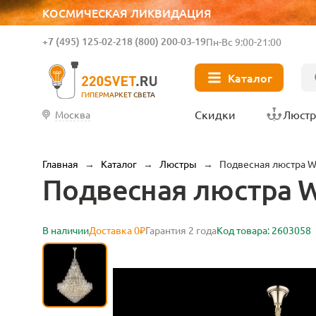
КОСМИЧЕСКАЯ ЛИКВИДАЦИЯ
+7 (495) 125-02-21
8 (800) 200-03-19
Пн-Вс 9:00-21:00
Каталог
ГИПЕРМАРКЕТ СВЕТА
Скидки
Люст
Москва
Главная
→
Каталог
→
Люстры
→
Подвесная люстра W
Подвесная люстра We
В наличии
Доставка 0₽
Гарантия 2 года
Код товара: 2603058