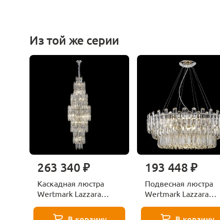
Из той же серии
263 340 ₽
193 448 ₽
Каскадная люстра
Подвесная люстра
Wertmark Lazzara
Wertmark Lazzara
WE107.23.103
WE107.15.123
В корзину
В корзину