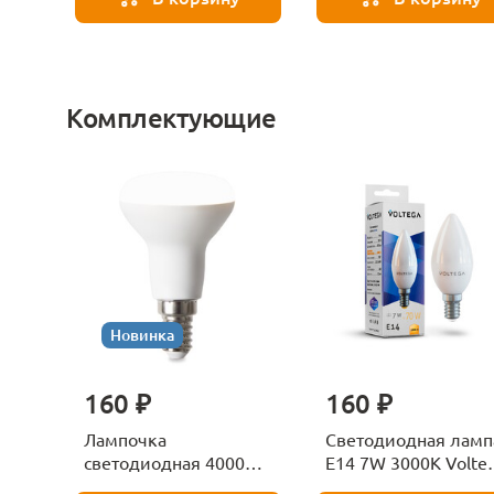
Комплектующие
Новинка
160 ₽
160 ₽
Лампочка
Светодиодная ламп
светодиодная 4000К
E14 7W 3000K Volte
Е27 Voltega Серия -
Candle 7230