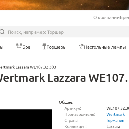
О компании
Бре
ры
Бра
Торшеры
Настольные лампы
ertmark Lazzara WE107.32.303
rtmark Lazzara WE107. 
Общее:
Артикул:
WE107.32.3
Производитель:
Wertmark
Страна:
Германия
Коллекция:
Lazzara