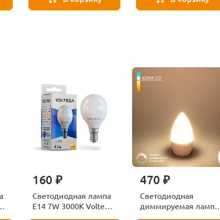
160 ₽
470 ₽
а
Светодиодная лампа
Светодиодная
ga
E14 7W 3000K Voltega
диммируемая лампа
Globe 7242
7W 4200K E14