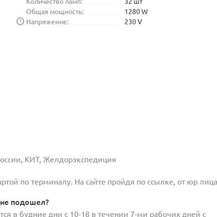
Количество ламп:
32 шт
Общая мощность:
1280 W
Напряжение:
230 V
?
 России, КИТ, Желдорэкспедиция
той по терминалу. На сайте пройдя по ссылке, от юр лица
 не подошел?
ся в будние дни с 10-18 в течении 7-ми рабочих дней с