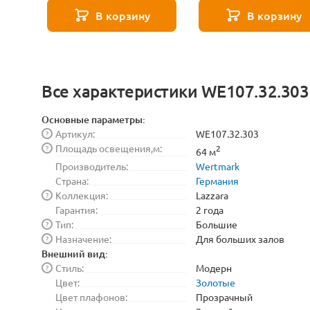
271 8585
В корзину
В корзину
Все характеристики WE107.32.303
Основные параметры:
Артикул:
WE107.32.303
?
Площадь освещения,м:
?
2
64 м
Производитель:
Wertmark
Страна:
Германия
Коллекция:
Lazzara
?
Гарантия:
2 года
Тип:
Большие
?
Назначение:
Для больших залов
?
Внешний вид:
Стиль:
Модерн
?
Цвет:
Золотые
Цвет плафонов:
Прозрачный