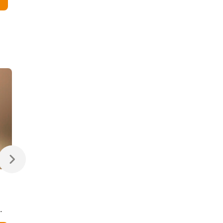
470 ₽
470 ₽
Светодиодная лампа
Светодиодная
Свеча на ветру
диммируемая лампа
Dimmable CW35 7W
7W 4200K E14