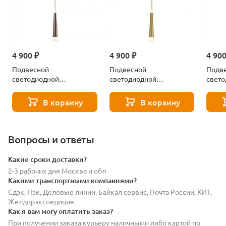
4 900 ₽
4 900 ₽
4 900
Подвесной
Подвесной
Подв
светодиодной
светодиодной
свет
светильник Citilux Вегас
светильник Citilux Вегас
свети
CL227013
CL227012
CL22
В корзину
В корзину
Вопросы и ответы
Какие сроки доставки?
2-3 рабочих дня Москва и обл
Какими транспортными компаниями?
Сдэк, Пэк, Деловые линии, Байкал сервис, Почта России, КИТ,
Желдорэкспедиция
Как я вам могу оплатить заказ?
При получении заказа курьеру наличными либо картой по