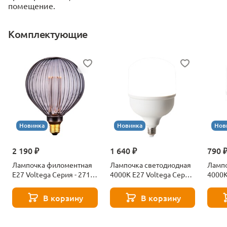
помещение.
Комплектующие
Новинка
Новинка
Нов
2 190 ₽
1 640 ₽
790 
Лампочка филоментная
Лампочка светодиодная
Лампо
Е27 Voltega Серия - 271
4000К Е27 Voltega Серия
4000К
8529
- 271 8589
- 271
В корзину
В корзину