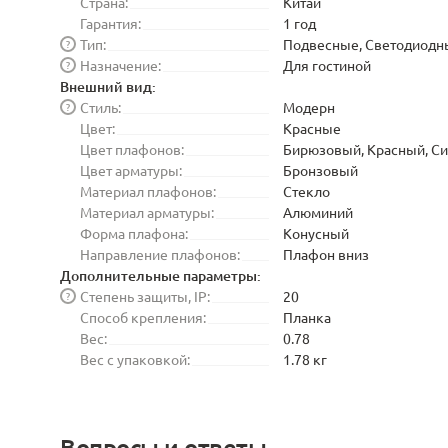
Страна:
Китай
Гарантия:
1 год
Тип:
Подвесные, Светодиодн
?
Назначение:
Для гостиной
?
Внешний вид:
Стиль:
Модерн
?
Цвет:
Красные
Цвет плафонов:
Бирюзовый, Красный, С
Цвет арматуры:
Бронзовый
Материал плафонов:
Стекло
Материал арматуры:
Алюминий
Форма плафона:
Конусный
Направление плафонов:
Плафон вниз
Дополнительные параметры:
Степень защиты, IP:
20
?
Способ крепления:
Планка
Вес:
0.78
Вес с упаковкой:
1.78 кг
Вопросы и ответы