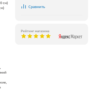
0 см)
Сравнить
см)
Рейтинг магазина
,
иний
кие,
е