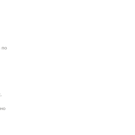
 по
.
жно