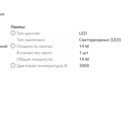
ые
Лампы:
Тип цоколя:
LED
?
Тип лампочки:
Светодиодные (LED)
иний
Мощность лампы:
14 W
?
Количество ламп:
1 шт
Общая мощность:
14 W
Цветовая температура, K:
3000
?