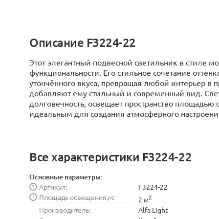
Описание F3224-22
Этот элегантный подвесной светильник в стиле м
функциональности. Его стильное сочетание оттенк
утончённого вкуса, превращая любой интерьер в 
добавляют ему стильный и современный вид. Све
долговечность, освещает пространство площадью о
идеальным для создания атмосферного настроения.
Все характеристики F3224-22
Основные параметры:
Артикул:
F3224-22
?
Площадь освещения,м:
?
2
2 м
Производитель:
Alfa Light