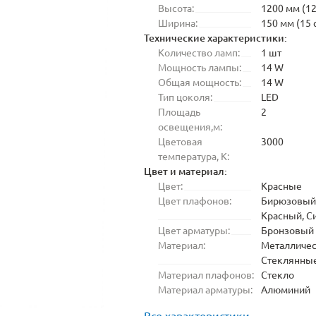
Высота:
1200 мм (12
Ширина:
150 мм (15 
Технические характеристики:
Количество ламп:
1 шт
Мощность лампы:
14 W
Общая мощность:
14 W
Тип цоколя:
LED
Площадь
2
освещения,м:
Цветовая
3000
температура, K:
Цвет и материал:
Цвет:
Красные
Цвет плафонов:
Бирюзовый
Красный, С
Цвет арматуры:
Бронзовый
Материал:
Металличес
Стеклянны
Материал плафонов:
Стекло
Материал арматуры:
Алюминий
Все характеристики