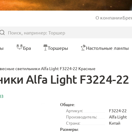
О компании
Бре
ры
Бра
Торшеры
Настольные лампы
весные светильники Alfa Light F3224-22 Красные
ки Alfa Light F3224-2
03
Общее:
Артикул:
F3224-22
Производитель:
Alfa Light
Страна:
Китай
Размеры: