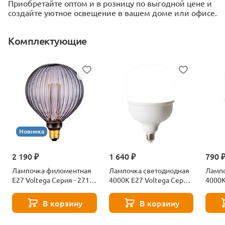
Приобретайте оптом и в розницу по выгодной цене и
создайте уютное освещение в вашем доме или офисе.
Комплектующие
Новинка
2 190 ₽
1 640 ₽
790 
Лампочка филоментная
Лампочка светодиодная
Лампо
Е27 Voltega Серия - 271
4000К Е27 Voltega Серия
4000К
8529
- 271 8589
- 271
В корзину
В корзину