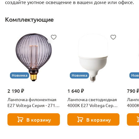
создайте уютное освещение в вашем доме или офисе.
Комплектующие
Новинка
Новинка
Нов
2 190 ₽
1 640 ₽
790 
Лампочка филоментная
Лампочка светодиодная
Лампо
Е27 Voltega Серия - 271
4000К Е27 Voltega Серия
4000К
8529
- 271 8589
- 271
В корзину
В корзину