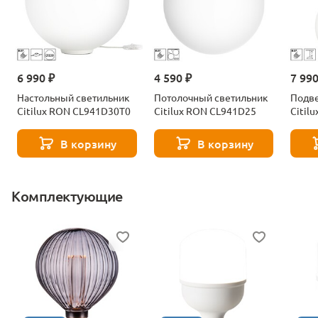
6 990 ₽
4 590 ₽
7 990
Настольный светильник
Потолочный светильник
Подве
Citilux RON CL941D30T0
Citilux RON CL941D25
Citil
В корзину
В корзину
Комплектующие