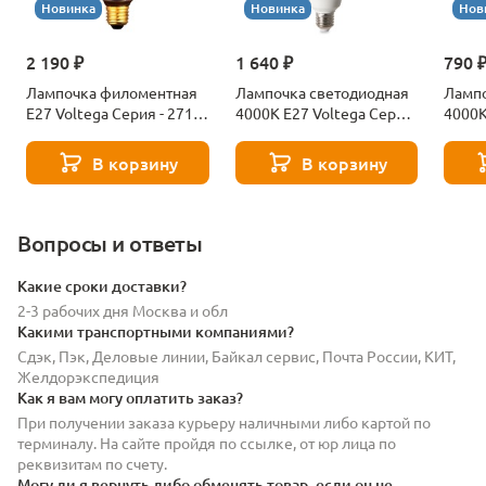
Новинка
Новинка
Нов
2 190 ₽
1 640 ₽
790 
Лампочка филоментная
Лампочка светодиодная
Лампо
Е27 Voltega Серия - 271
4000К Е27 Voltega Серия
4000К
8529
- 271 8589
- 271
В корзину
В корзину
Вопросы и ответы
Какие сроки доставки?
2-3 рабочих дня Москва и обл
Какими транспортными компаниями?
Сдэк, Пэк, Деловые линии, Байкал сервис, Почта России, КИТ,
Желдорэкспедиция
Как я вам могу оплатить заказ?
При получении заказа курьеру наличными либо картой по
терминалу. На сайте пройдя по ссылке, от юр лица по
реквизитам по счету.
Могу ли я вернуть либо обменять товар, если он не