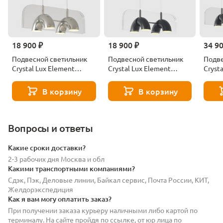
18 900 ₽
18 900 ₽
34 9
Подвесной светильник
Подвесной светильник
Подве
Crystal Lux Element
Crystal Lux Element
Cryst
Sp24w Led Chrome
Sp24w Led Black
Sp48w
В корзину
В корзину
Вопросы и ответы
Какие сроки доставки?
2-3 рабочих дня Москва и обл
Какими транспортными компаниями?
Сдэк, Пэк, Деловые линии, Байкал сервис, Почта России, КИТ,
Желдорэкспедиция
Как я вам могу оплатить заказ?
При получении заказа курьеру наличными либо картой по
терминалу. На сайте пройдя по ссылке, от юр лица по