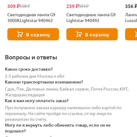
309 ₽
259 ₽
356 
558 ₽
503 ₽
Светодиодная лампа G9
Светодиодные лампа G9
Лампа
3000KLightstar 940462
Lightstar 940492
Lusso
В корзину
В корзину
Вопросы и ответы
Какие сроки доставки?
2-3 рабочих дня Москва и обл
Какими транспортными компаниями?
Сдэк, Пэк, Деловые линии, Байкал сервис, Почта России, КИТ,
Желдорэкспедиция
Как я вам могу оплатить заказ?
При получении заказа курьеру наличными либо картой по
терминалу. На сайте пройдя по ссылке, от юр лица по
реквизитам по счету.
Могу ли я вернуть либо обменять товар, если он не
подошел?