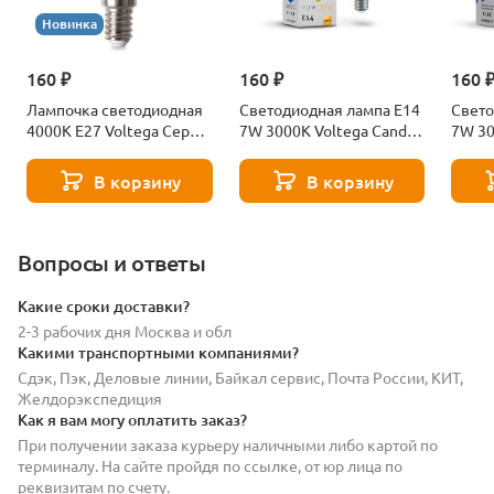
Новинка
160 ₽
160 ₽
160 
Лампочка светодиодная
Светодиодная лампа E14
Свето
4000К Е27 Voltega Серия
7W 3000K Voltega Candle
7W 30
- 271 8585
7230
7242
В корзину
В корзину
Вопросы и ответы
Какие сроки доставки?
2-3 рабочих дня Москва и обл
Какими транспортными компаниями?
Сдэк, Пэк, Деловые линии, Байкал сервис, Почта России, КИТ,
Желдорэкспедиция
Как я вам могу оплатить заказ?
При получении заказа курьеру наличными либо картой по
терминалу. На сайте пройдя по ссылке, от юр лица по
реквизитам по счету.