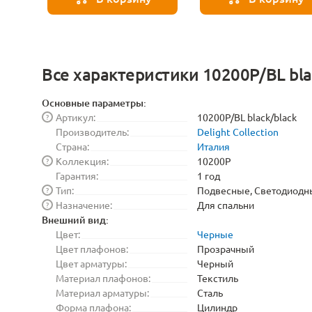
Все характеристики 10200P/BL bla
Основные параметры:
Артикул:
10200P/BL black/black
?
Производитель:
Delight Collection
Страна:
Италия
Коллекция:
10200P
?
Гарантия:
1 год
Тип:
Подвесные, Светодиодн
?
Назначение:
Для спальни
?
Внешний вид:
Цвет:
Черные
Цвет плафонов:
Прозрачный
Цвет арматуры:
Черный
Материал плафонов:
Текстиль
Материал арматуры:
Сталь
Форма плафона:
Цилиндр