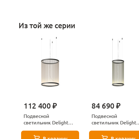
Из той же серии
112 400 ₽
84 690 ₽
Подвесной
Подвесной
светильник Delight
светильник Delight
Collection 10200P/CS
Collection 10200P/B
white/black
black/black
В корзину
В корзину