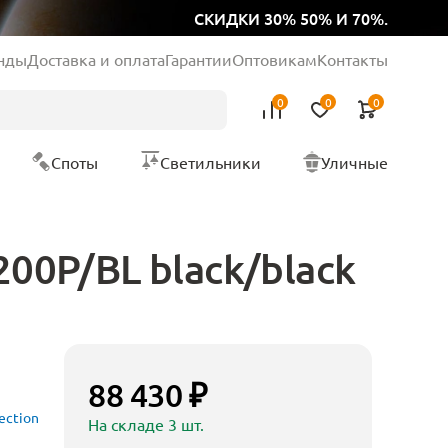
СКИДКИ 30% 50% И 70%.
нды
Доставка и оплата
Гарантии
Оптовикам
Контакты
0
0
0
Споты
Светильники
Уличные
200P/BL black/black
88 430 ₽
ection
На складе 3 шт.