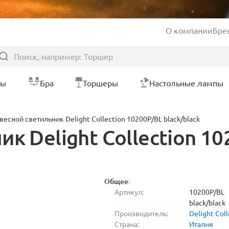
О компании
Бре
ры
Бра
Торшеры
Настольные лампы
весной светильник Delight Collection 10200P/BL black/black
к Delight Collection 10
Общее:
Артикул:
10200P/BL
black/black
Производитель:
Delight Coll
Страна:
Италия