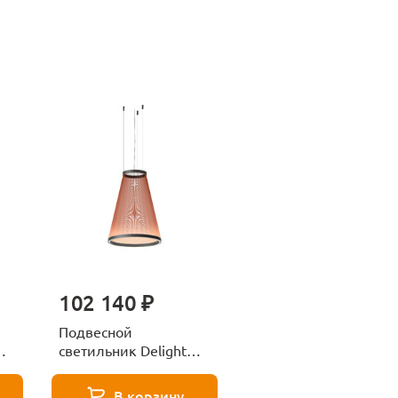
102 140 ₽
Подвесной
светильник Delight
S
Collection 10200P/AS
red/black
В корзину