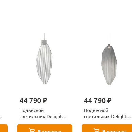
44 790 ₽
44 790 ₽
Подвесной
Подвесной
светильник Delight
светильник Delight
Collection 5046P/M
Collection 5046P/M
white
satin nickel
В корзину
В корзину