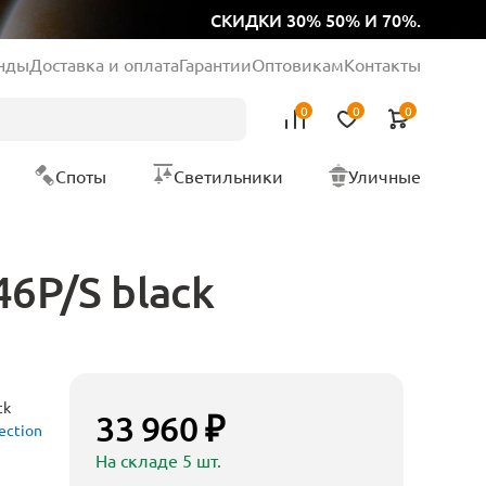
СКИДКИ 30% 50% И 70%.
нды
Доставка и оплата
Гарантии
Оптовикам
Контакты
0
0
0
Споты
Светильники
Уличные
46P/S black
ck
33 960 ₽
ection
На складе 5 шт.