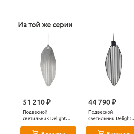
Из той же серии
51 210 ₽
44 790 ₽
Подвесной
Подвесной
светильник Delight
светильник Delight
Collection 5046P/L
Collection 5046P/M
satin nickel
black
В корзину
В корзину