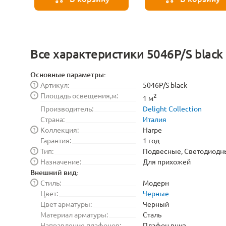
Все характеристики 5046P/S black
Основные параметры:
Артикул:
5046P/S black
?
Площадь освещения,м:
?
2
1 м
Производитель:
Delight Collection
Страна:
Италия
Коллекция:
Harpe
?
Гарантия:
1 год
Тип:
Подвесные, Светодиодн
?
Назначение:
Для прихожей
?
Внешний вид:
Стиль:
Модерн
?
Цвет:
Черные
Цвет арматуры:
Черный
Материал арматуры:
Сталь
Направление плафонов:
Плафон вниз