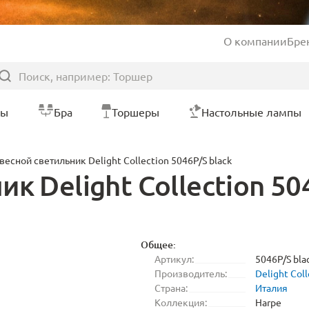
О компании
Бре
ры
Бра
Торшеры
Настольные лампы
весной светильник Delight Collection 5046P/S black
к Delight Collection 50
Общее:
Артикул:
5046P/S bla
Производитель:
Delight Coll
Страна:
Италия
Коллекция:
Harpe