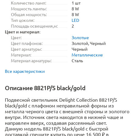
Количество ламп:
1 шт
Мощность лампы:
8 W
Общая мощность:
8 W
Тип цоколя:
LED
Площадь освещения,м:
2
Цвет и материал:
Цвет:
Золотые
Цвет плафонов:
Золотой, Черный
Цвет арматуры:
Черный
Материал:
Металлические
Материал арматуры:
Сталь
Все характеристики
Описание 8821P/S black/gold
Подвесной светильник Delight Collection 8821P/S
black/gold с плафоном неправильной формы из
металла черного цвета с внешней стороны и золотого
внутри. Источник света находится в нижней чаше и
направлен вверх, создавая рассеянный свет.
Данную модель 8821P/S black/gold с быстрой
доставкой спешите купить по цене 16 500 ₽ в