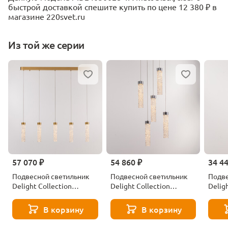
быстрой доставкой спешите купить по цене 12 380 ₽ в
магазине 220svet.ru
Из той же серии
57 070 ₽
54 860 ₽
34 4
Подвесной светильник
Подвесной светильник
Подве
Delight Collection
Delight Collection
Delig
MD24030028-5B
MD24030028-5A
MD24
brass/clear
chrome/clear
brass/
В корзину
В корзину