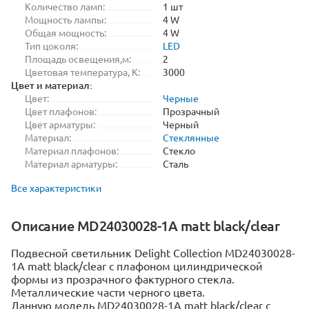
Количество ламп:
1 шт
Мощность лампы:
4 W
Общая мощность:
4 W
Тип цоколя:
LED
Площадь освещения,м:
2
Цветовая температура, K:
3000
Цвет и материал:
Цвет:
Черные
Цвет плафонов:
Прозрачный
Цвет арматуры:
Черный
Материал:
Стеклянные
Материал плафонов:
Стекло
Материал арматуры:
Сталь
Все характеристики
Описание MD24030028-1A matt black/clear
Подвесной светильник Delight Collection MD24030028-
1A matt black/clear с плафоном цилиндрической
формы из прозрачного фактурного стекла.
Металлические части черного цвета.
Данную модель MD24030028-1A matt black/clear с