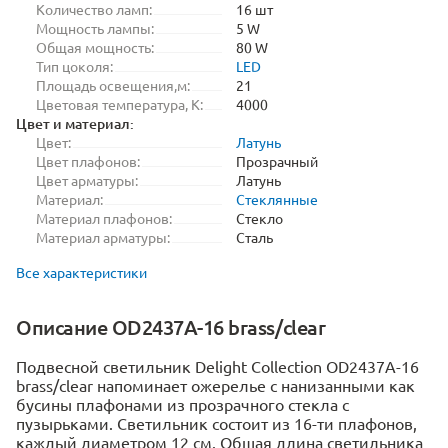
Количество ламп:
16 шт
Мощность лампы:
5 W
Общая мощность:
80 W
Тип цоколя:
LED
Площадь освещения,м:
21
Цветовая температура, K:
4000
Цвет и материал:
Цвет:
Латунь
Цвет плафонов:
Прозрачный
Цвет арматуры:
Латунь
Материал:
Стеклянные
Материал плафонов:
Стекло
Материал арматуры:
Сталь
Все характеристики
Описание OD2437A-16 brass/clear
Подвесной светильник Delight Collection OD2437A-16
brass/clear напоминает ожерелье с нанизанными как
бусины плафонами из прозрачного стекла с
пузырьками. Светильник состоит из 16-ти плафонов,
каждый диаметром 12 см. Общая длина светильника