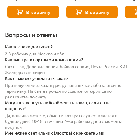
OD2437A-16 pearl
OD2437-1 pearl
OB243
black/smoke
black/smoke
black
В корзину
В корзину
Вопросы и ответы
Какие сроки доставки?
2-3 рабочих дня Москва и обл
Какими транспортными компаниями?
Сдэк, Пэк, Деловые линии, Байкал сервис, Почта России, КИТ,
Желдорэкспедиция
Как я вам могу оплатить заказ?
При получении заказа курьеру наличными либо картой по
терминалу. На сайте пройдя по ссылке, от юр лица по
реквизитам по счету.
Могу ли я вернуть либо обменять товар, если он не
подошел?
Да, конечно можете, обмен и возврат осуществляется в
будние дни с 10-18 в течении 7-ми рабочих дней с момента
покупки
Мне нужен светильник (люстра) с конкретными