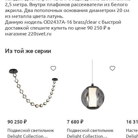
2,5 метра. Внутри плафонов рассеиватели из белого
акрила. Два потолочных основания диаметром 20 см
из металла цвета латунь.
Данную модель OD2437A-16 brass/clear с быстрой
доставкой спешите купить по цене 90 250 ₽ в
магазине 220svet.ru
Из той же серии
90 250 ₽
7 680 ₽
16 3
Подвесной светильник
Подвесной светильник
Насте
Delight Collection
Delight Collection
Delig