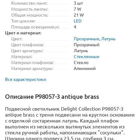
Количество ламп:
3 шт
Мощность лампы:
7 W
Общая мощность:
21 W
Тип цоколя:
LED
Площадь освещения,м:
4
Цвет и материал:
Цвет:
Прозрачные
,
Латунь
Цвет плафонов:
Прозрачный
Цвет арматуры:
Латунь
Материал:
Стеклянные
Материал плафонов:
Стекло
Материал арматуры:
Алюминий
Все характеристики
Описание P98057-3 antique brass
Подвесной светильник Delight Collection P98057-3
antique brass с тремя подвесами на круглом основании
с отделкой состаренная латунь. Каждый плафон
выполнен из нескольких вытянутых элементов из
стекла ручной работы, напоминающих "сосульки".
Ширина одного подвеса 23,5 см, глубина 3 см.