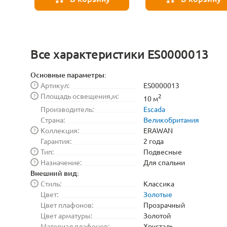
Все характеристики ES0000013
Основные параметры:
Артикул:
ES0000013
?
Площадь освещения,м:
?
2
10 м
Производитель:
Escada
Страна:
Великобритания
Коллекция:
ERAWAN
?
Гарантия:
2 года
Тип:
Подвесные
?
Назначение:
Для спальни
?
Внешний вид:
Стиль:
Классика
?
Цвет:
Золотые
Цвет плафонов:
Прозрачный
Цвет арматуры:
Золотой
Материал плафонов:
Хрусталь