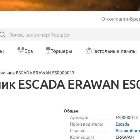
О компании
Бре
ры
Бра
Торшеры
Настольные лампы
тильник ESCADA ERAWAN ES0000013
ник ESCADA ERAWAN ES
Общее:
Артикул:
ES0000013
Производитель:
Escada
Страна:
Великобри
Коллекция:
ERAWAN