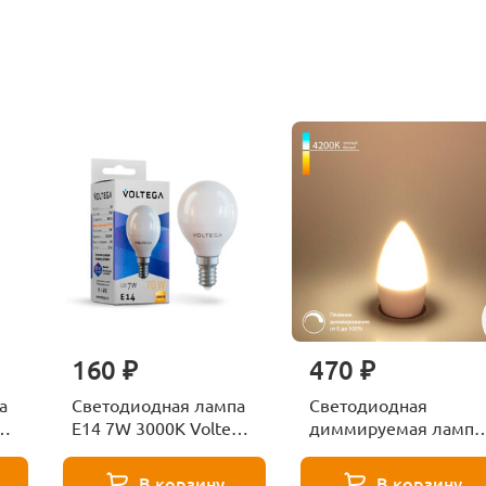
160 ₽
470 ₽
а
Светодиодная лампа
Светодиодная
ga
E14 7W 3000K Voltega
диммируемая лампа
Globe 7242
7W 4200K E14
Elektrostandard
В корзину
В корзину