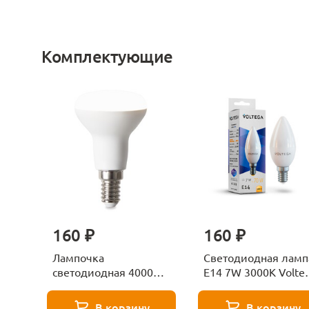
Комплектующие
160 ₽
160 ₽
Лампочка
Светодиодная ламп
светодиодная 4000К
E14 7W 3000K Volte
Е27 Voltega Серия -
Candle 7230
271 8585
В корзину
В корзину