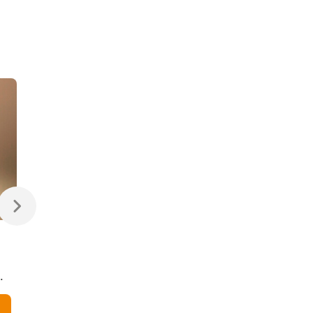
470 ₽
470 ₽
Светодиодная лампа
Светодиодная
Свеча на ветру
диммируемая лампа
Dimmable CW35 7W
7W 4200K E14
4200K E14
Elektrostandard
В корзину
В корзину