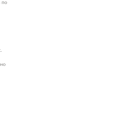
 по
.
жно