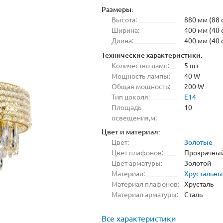
Размеры:
Высота:
880 мм (88 
Ширина:
400 мм (40 
Длина:
400 мм (40 
Технические характеристики:
Количество ламп:
5 шт
Мощность лампы:
40 W
Общая мощность:
200 W
Тип цоколя:
E14
Площадь
10
освещения,м:
Цвет и материал:
Цвет:
Золотые
Цвет плафонов:
Прозрачны
Цвет арматуры:
Золотой
Материал:
Хрустальн
Материал плафонов:
Хрусталь
Материал арматуры:
Сталь
Все характеристики