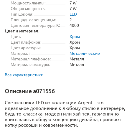
Мощность лампы:
7 W
Общая мощность:
7 W
Тип цоколя:
LED
Площадь освещения,м:
2
Цветовая температура, K:
4000
Цвет и материал:
Цвет:
Хром
Цвет плафонов:
Хром
Цвет арматуры:
Хром
Материал:
Металлические
Материал плафонов:
Металл
Материал арматуры:
Металл
Все характеристики
Описание a071556
Светильники LED из коллекции Argent - это
идеальное дополнение к любому стилю в интерьере,
будь то классика, модерн или хай-тек, гармонично
вписываясь в общую концепцию дизайна, привнося
нотку роскоши и современности.