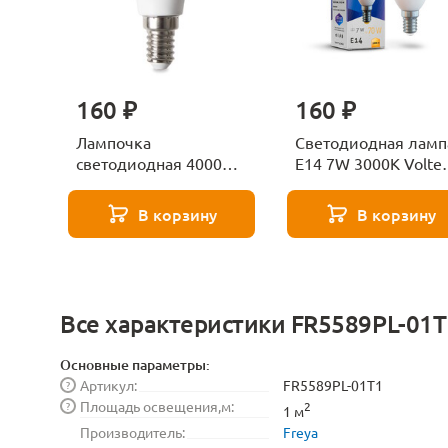
160 ₽
160 ₽
Лампочка
Светодиодная ламп
светодиодная 4000К
E14 7W 3000K Volte
Е27 Voltega Серия -
Candle 7230
271 8585
В корзину
В корзину
Все характеристики FR5589PL-01T
Основные параметры:
Артикул:
FR5589PL-01T1
?
Площадь освещения,м:
?
2
1 м
Производитель:
Freya