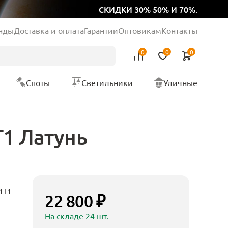
СКИДКИ 30% 50% И 70%.
нды
Доставка и оплата
Гарантии
Оптовикам
Контакты
0
0
0
Споты
Светильники
Уличные
T1 Латунь
1T1
22 800 ₽
На складе 24 шт.