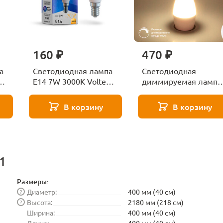
160 ₽
470 ₽
а
Светодиодная лампа
Светодиодная
ga
E14 7W 3000K Voltega
диммируемая лампа
Globe 7242
7W 4200K E14
Elektrostandard
В корзину
В корзину
BLE1448
1
Размеры:
Диаметр:
400 мм (40 см)
?
Высота:
2180 мм (218 см)
?
Ширина:
400 мм (40 см)