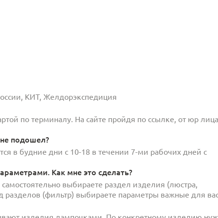
 России, КИТ, Желдорэкспедиция
той по терминалу. На сайте пройдя по ссылке, от юр лица
 не подошел?
ся в будние дни с 10-18 в течении 7-ми рабочих дней с
араметрами. Как мне это сделать?
и самостоятельно выбираете раздел изделия (люстра,
под разделов (фильтр) выбираете параметры важные для вас
ывают изделия лампочками. По конкретному изделию ну