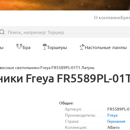
О компании
Бре
ры
Бра
Торшеры
Настольные лампы
весные светильники Freya FR5589PL-01T1 Латунь
ики Freya FR5589PL-01
Общее:
Артикул:
FR5589PL-0
Производитель:
Freya
Страна:
Германия
Коллекция:
Albero