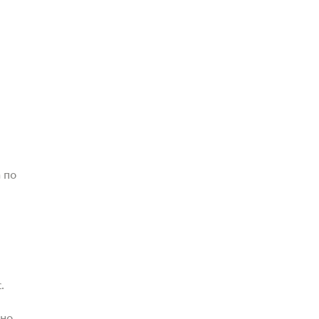
 по
.
жно