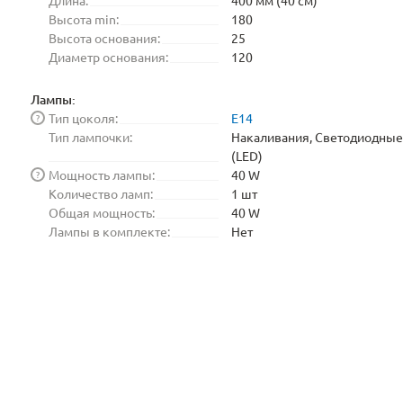
Длина:
400 мм (40 см)
Высота min:
180
Высота основания:
25
Диаметр основания:
120
Лампы:
Тип цоколя:
E14
?
Тип лампочки:
Накаливания, Светодиодные
(LED)
Мощность лампы:
40 W
?
Количество ламп:
1 шт
Общая мощность:
40 W
Лампы в комплекте:
Нет