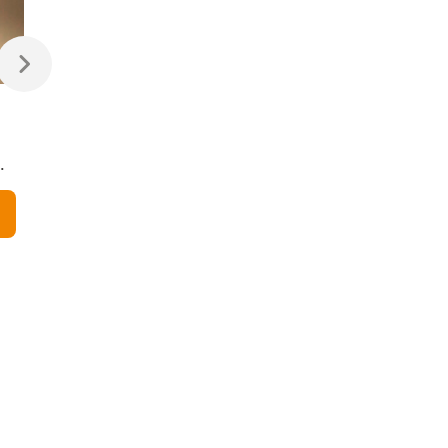
470 ₽
470 ₽
Светодиодная лампа
Светодиодная
Свеча на ветру
диммируемая лампа
Dimmable CW35 7W
7W 4200K E14
4200K E14
Elektrostandard
В корзину
В корзину
Elektrostandard
BLE1449
BLE1450