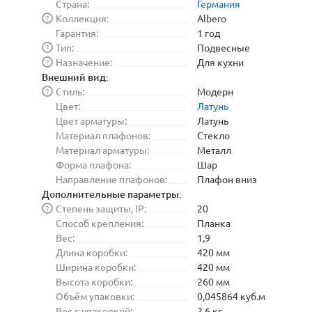
Страна:
Германия
Коллекция:
Albero
?
Гарантия:
1 год
Тип:
Подвесные
?
Назначение:
Для кухни
?
Внешний вид:
Стиль:
Модерн
?
Цвет:
Латунь
Цвет арматуры:
Латунь
Материал плафонов:
Стекло
Материал арматуры:
Металл
Форма плафона:
Шар
Направление плафонов:
Плафон вниз
Дополнительные параметры:
Степень защиты, IP:
20
?
Способ крепления:
Планка
Вес:
1,9
Длина коробки:
420 мм
Ширина коробки:
420 мм
Высота коробки:
260 мм
Объём упаковки:
0,045864 куб.м
Вес с упаковкой:
2,6 кг