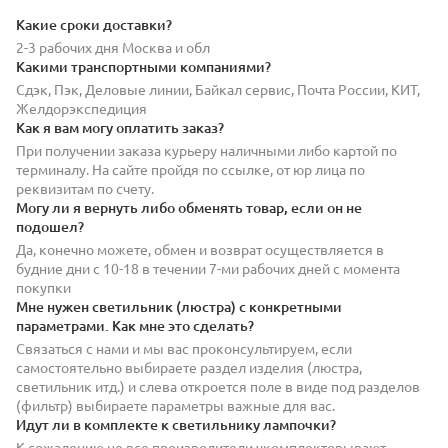
Какие сроки доставки?
2-3 рабочих дня Москва и обл
Какими транспортными компаниями?
Сдэк, Пэк, Деловые линии, Байкал сервис, Почта России, КИТ,
Желдорэкспедиция
Как я вам могу оплатить заказ?
При получении заказа курьеру наличными либо картой по
терминалу. На сайте пройдя по ссылке, от юр лица по
реквизитам по счету.
Могу ли я вернуть либо обменять товар, если он не
подошел?
Да, конечно можете, обмен и возврат осуществляется в
будние дни с 10-18 в течении 7-ми рабочих дней с момента
покупки
Мне нужен светильник (люстра) с конкретными
параметрами. Как мне это сделать?
Связаться с нами и мы вас проконсультируем, если
самостоятельно выбираете раздел изделия (люстра,
светильник итд.) и слева откроется поле в виде под разделов
(фильтр) выбираете параметры важные для вас.
Идут ли в комплекте к светильнику лампочки?
К сожалению не все производители укомплектовывают