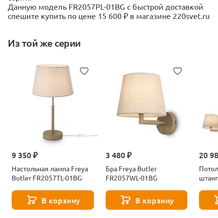
Данную модель FR2057PL-01BG с быстрой доставкой
спешите купить по цене 15 600 ₽ в магазине 220svet.ru
Из той же серии
9 350 ₽
3 480 ₽
20 9
Настольная лампа Freya
Бра Freya Butler
Потол
Butler FR2057TL-01BG
FR2057WL-01BG
штанг
FR20
В корзину
В корзину