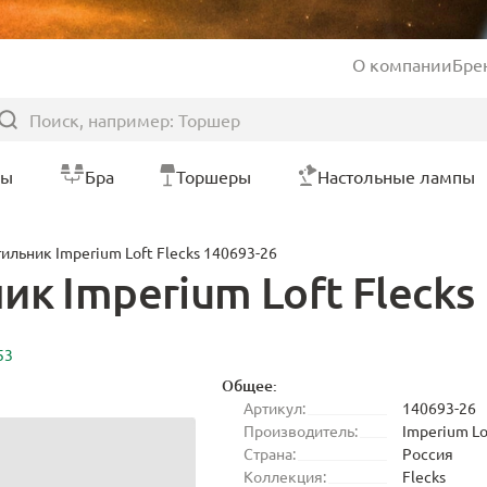
О компании
Бре
ры
Бра
Торшеры
Настольные лампы
ильник Imperium Loft Flecks 140693-26
к Imperium Loft Flecks
53
Общее:
Артикул:
140693-26
Производитель:
Imperium Lo
Страна:
Россия
Коллекция:
Flecks