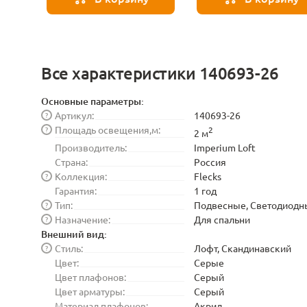
Все характеристики 140693-26
Основные параметры:
Артикул:
140693-26
?
Площадь освещения,м:
?
2
2 м
Производитель:
Imperium Loft
Страна:
Россия
Коллекция:
Flecks
?
Гарантия:
1 год
Тип:
Подвесные, Светодиодн
?
Назначение:
Для спальни
?
Внешний вид:
Стиль:
Лофт, Скандинавский
?
Цвет:
Серые
Цвет плафонов:
Серый
Цвет арматуры:
Серый
Материал плафонов:
Акрил