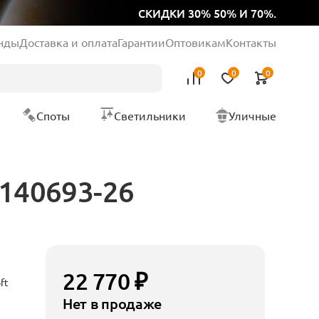
СКИДКИ 30% 50% И 70%.
нды
Доставка и оплата
Гарантии
Оптовикам
Контакты
0
0
0
Споты
Светильники
Уличные
 140693-26
22 770 ₽
ft
Нет в продаже