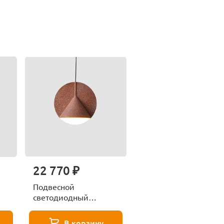
22 770 ₽
Подвесной
светодиодный
m
светильник Imperium
6
Loft Flecks 179702-26
В корзину