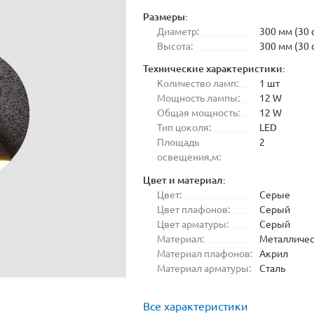
Размеры:
Диаметр:
300 мм (30 
Высота:
300 мм (30 
Технические характеристики:
Количество ламп:
1 шт
Мощность лампы:
12 W
Общая мощность:
12 W
Тип цоколя:
LED
Площадь
2
освещения,м:
Цвет и материал:
Цвет:
Серые
Цвет плафонов:
Серый
Цвет арматуры:
Серый
Материал:
Металличе
Материал плафонов:
Акрил
Материал арматуры:
Сталь
Все характеристики