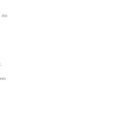
 по
.
жно