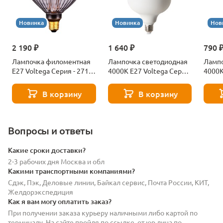
Новинка
Новинка
Нов
2 190 ₽
1 640 ₽
790 
Лампочка филоментная
Лампочка светодиодная
Лампо
Е27 Voltega Серия - 271
4000К Е27 Voltega Серия
4000К
8529
- 271 8589
- 271
В корзину
В корзину
Вопросы и ответы
Какие сроки доставки?
2-3 рабочих дня Москва и обл
Какими транспортными компаниями?
Сдэк, Пэк, Деловые линии, Байкал сервис, Почта России, КИТ,
Желдорэкспедиция
Как я вам могу оплатить заказ?
При получении заказа курьеру наличными либо картой по
терминалу. На сайте пройдя по ссылке, от юр лица по